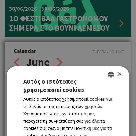
30/06/2026 - 30/06/2026
1Ο ΦΕΣΤΙΒΑΛ ΓΑΣΤΡΟΝΟΜΟΥ
ΣΗΜΕΡΑ ΣΤΟ ΒΟΥΝΙ ΛΕΜΕΣΟΥ
Calendar
TUESDAY 30 JUNE
June
×
Αυτός ο ιστότοπος
Δ
Τ
Τ
Π
Π
Σ
Κ
χρησιμοποιεί cookies
GREEK
1
2
3
4
5
6
7
Αυτός ο ιστότοπος χρησιμοποιεί cookies για
ENGLISH
8
9
10
11
12
13
14
τη βελτίωση της εμπειρίας των χρηστών.
Χρησιμοποιώντας τον ιστότοπό μας,
15
16
17
18
19
20
21
παρέχετε τη συγκατάθεσή σας για όλα τα
cookies σύμφωνα με την Πολιτική μας για τα
22
23
24
25
26
27
28
cookies.
Διαβάστε περισσότερα