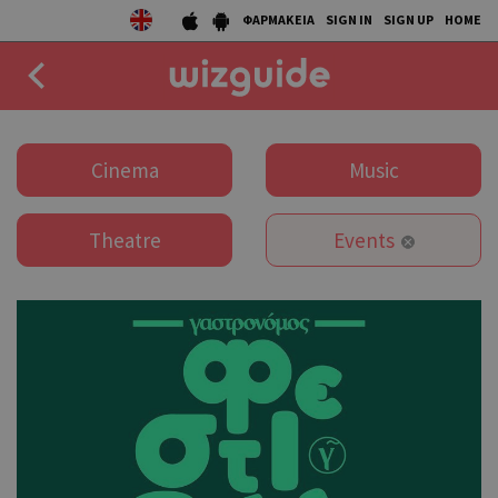
ΦΑΡΜΑΚΕΙΑ
SIGN IN
SIGN UP
HOME
EAT
Cinema
Music
DRINK
Theatre
Events
50 BEST
AGENDA
COLLECTIONS
STORIES
NEWS