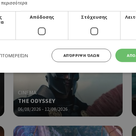
 περισσότερα
ς
Απόδοσης
Στόχευσης
Λειτ
τα
ΕΠΤΟΜΕΡΕΙΏΝ
ΑΠΌΡΡΙΨΗ ΌΛΩΝ
ΑΠΟ
Απολύτως απαραίτητα
Απόδοσης
Στόχευσης
Λειτουργικότητας
CINEMA
 cookies επιτρέπουν βασικές λειτουργίες του ιστότοπου, όπως τη σύνδεση χρήστη και τη διαχείρι
THE ODYSSEY
α χρησιμοποιηθεί σωστά χωρίς τα απολύτως απαραίτητα cookies.
06/08/2026 - 12/08/2026
Προμηθευτής
Λήξη
Περιγραφή
Πεδίο
/
Χρησιμοποιήθηκε για σύνδεση στ
συνεδρία
Google LLC
.cyprusen.wiz-
guide.com