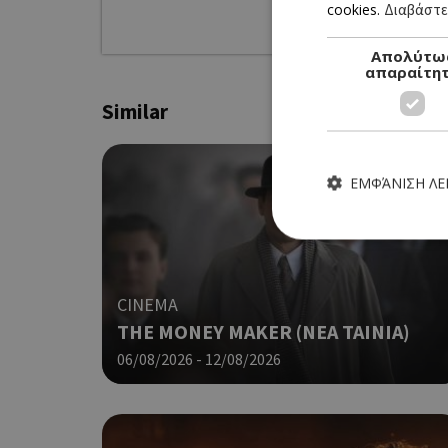
cookies.
Διαβάστε
Απολύτω
απαραίτη
Similar
ΕΜΦΆΝΙΣΗ Λ
CINEMA
Τα απολύτως απαραίτητα
THE MONEY MAKER (ΝΕΑ ΤΑΙΝΙΑ)
ιστότοπος δεν μπορεί ν
06/08/2026 - 12/08/2026
Ονοματεπώνυμο
G_ENABLED_IDPS