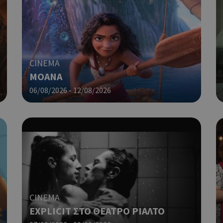
Cookie που δημιουργείται από ε
συνεδρία
PHP.net
βασίζονται στη γλώσσα PHP. Πρόκ
cyprus.wiz-
guide.com
αναγνωριστικό γενικού σκοπού 
χρησιμοποιείται για τη διατήρησ
περιόδου λειτουργίας χρήστη. Συ
ένας τυχαίος αριθμός που δημιουρ
CINEMA
τρόπος με τον οποίο μπορεί να εί
MOANA
συγκεκριμένος για τον ιστότοπο,
παράδειγμα είναι η διατήρηση της
Google Privacy Policy
06/08/2026 - 12/08/2026
σύνδεσης για έναν χρήστη μεταξύ
Χρησιμοποιήθηκε για σύνδεση στ
συνεδρία
Google LLC
.cyprus.wiz-
guide.com
Χρησιμοποιείται για σκοπούς Cap
cyprus.wiz-
1 μέρα
guide.com
εμφανίζει μόνο μια φορά την ημέ
διάφορες διαφημιστικές ενέργειες
take over banner και τα push up κ
banners.
Χρησιμοποιείται για σκοπούς Cap
opup
cyprus.wiz-
10 χρόνια
CINEMA
guide.com
εμφανίζει μόνο μια φορά την ημέ
EXPLICIT ΣΤΟ ΘΕΑΤΡΟ ΡΙΑΛΤΟ
διάφορες διαφημιστικές ενέργειες
take over banner και τα push up κ