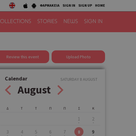
ΦΑΡΜΑΚΕΙΑ
SIGN IN
SIGN UP
HOME
OLLECTIONS
STORIES
NEWS
SIGN IN
Review this event
Upload Photo
Calendar
SATURDAY 8 AUGUST
August
Δ
Τ
Τ
Π
Π
Σ
Κ
1
2
3
4
5
6
7
8
9