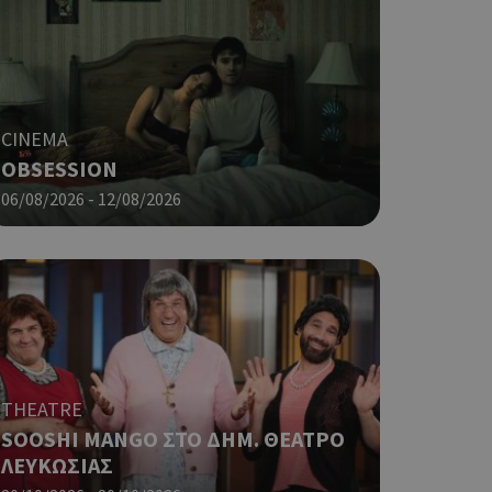
φαρμογές που
ειται για ένα
που
η μεταβλητών
νήθως είναι
γείται, ο
CINEMA
ναι
OBSESSION
 αλλά ένα καλό
 κατάστασης
06/08/2026 - 12/08/2026
 σελίδων.
ο Google
ping δηλαδή να
ρα στον χρήστη
 όπως είναι το
αι push down
THEATRE
ping δηλαδή να
SOOSHI MANGO ΣΤΟ ΔΗΜ. ΘΕΑΤΡΟ
ρα στον χρήστη
ΛΕΥΚΩΣΙΑΣ
 όπως είναι το
αι push down