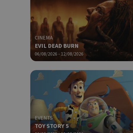
PHPSESSID
CINEMA
EVIL DEAD BURN
06/08/2026 - 12/08/2026
G_ENABLED_IDPS
takeOverCookie
ShowNewVisitorP
EVENTS
TOY STORY 5