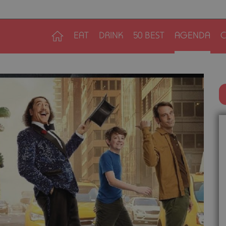
EAT
DRINK
50 BEST
AGENDA
C