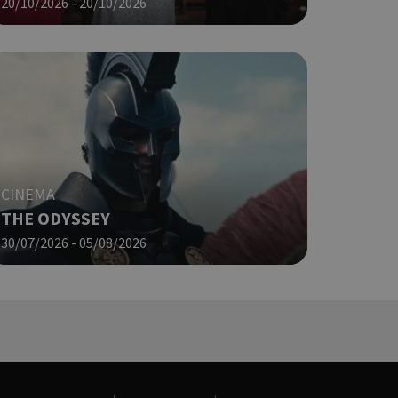
20/10/2026 - 20/10/2026
σει την
η.
φαρμογές που
ειται για ένα
που
η μεταβλητών
νήθως είναι
γείται, ο
ναι
CINEMA
 αλλά ένα καλό
THE ODYSSEY
 κατάστασης
 σελίδων.
30/07/2026 - 05/08/2026
ping δηλαδή να
ρα στον χρήστη
 όπως είναι το
αι push down
ια τη διάκριση
ό είναι
κειμένου να