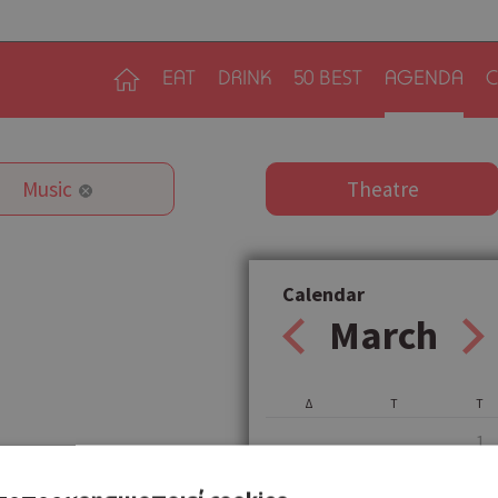
EAT
DRINK
50 BEST
AGENDA
C
Music
Theatre
Calendar
March
Δ
Τ
Τ
1
6
7
8