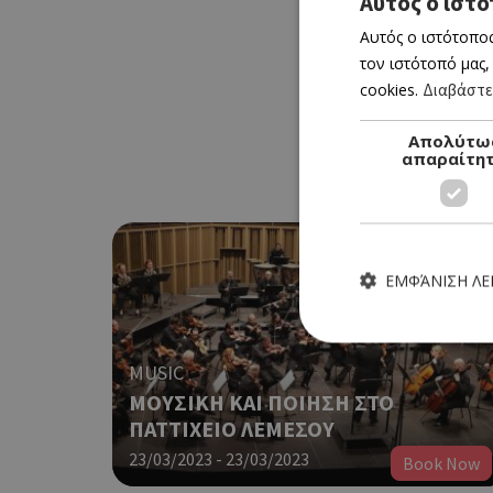
Αυτός ο ιστό
Αυτός ο ιστότοπος
τον ιστότοπό μας,
cookies.
Διαβάστε
Απολύτω
απαραίτη
ΕΜΦΆΝΙΣΗ Λ
MUSIC
ΜΟΥΣΙΚΗ ΚΑΙ ΠΟΙΗΣΗ ΣΤΟ
ΠΑΤΤΙΧΕΙΟ ΛΕΜΕΣΟΥ
Τα απολύτως απαραίτητα
ιστότοπος δεν μπορεί ν
23/03/2023 - 23/03/2023
Book Now
Ονοματεπώνυμο