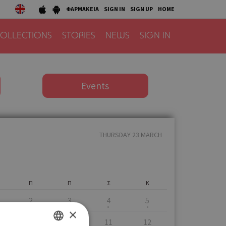
ΦΑΡΜΑΚΕΙΑ
SIGN IN
SIGN UP
HOME
OLLECTIONS
STORIES
NEWS
SIGN IN
Events
THURSDAY 23 MARCH
Π
Π
Σ
Κ
2
3
4
5
×
9
10
11
12