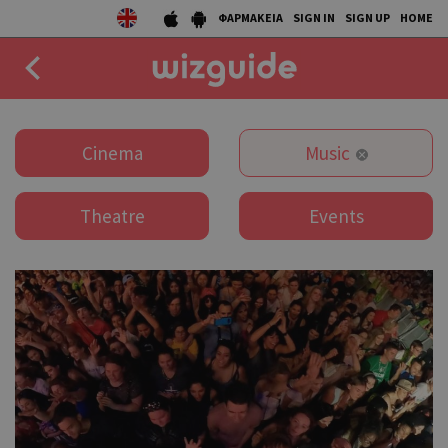
ΦΑΡΜΑΚΕΙΑ
SIGN IN
SIGN UP
HOME
EAT
Cinema
Music
DRINK
Theatre
Events
50 BEST
AGENDA
COLLECTIONS
STORIES
NEWS