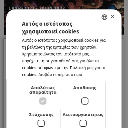
19/04/2023 - 20/04/2023
×
2Ο ΦΕΣΤΙΒΑΛ BREACH 2023
Αυτός ο ιστότοπος
ΣΤΟ ΘΕΑΤΡΟ ΠΟΛΗΣ ΟΠΑΠ
χρησιμοποιεί cookies
GREEK
Αυτός ο ιστότοπος χρησιμοποιεί cookies για
ENGLISH
τη βελτίωση της εμπειρίας των χρηστών.
Calendar
THURSDAY 20 APRIL
Χρησιμοποιώντας τον ιστότοπό μας,
April
παρέχετε τη συγκατάθεσή σας για όλα τα
cookies σύμφωνα με την Πολιτική μας για τα
cookies.
Διαβάστε περισσότερα
Δ
Τ
Τ
Π
Π
Σ
Κ
1
2
Απολύτως
Απόδοσης
απαραίτητα
3
4
5
6
7
8
9
10
11
12
13
14
15
16
Στόχευσης
Λειτουργικότητας
17
18
19
20
21
22
23