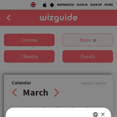
ΦΑΡΜΑΚΕΙΑ
SIGN IN
SIGN UP
HOME
EAT
Cinema
Music
DRINK
Theatre
Events
50 BEST
AGENDA
COLLECTIONS
Calendar
FRIDAY 1 MARCH
March
STORIES
NEWS
Δ
Τ
Τ
Π
Π
Σ
Κ
×