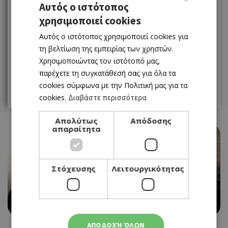
1
2
3
Αυτός ο ιστότοπος
χρησιμοποιεί cookies
GREEK
4
5
6
7
8
9
10
Αυτός ο ιστότοπος χρησιμοποιεί cookies για
ENGLISH
11
12
13
14
15
16
17
τη βελτίωση της εμπειρίας των χρηστών.
Χρησιμοποιώντας τον ιστότοπό μας,
18
19
20
21
22
23
24
παρέχετε τη συγκατάθεσή σας για όλα τα
cookies σύμφωνα με την Πολιτική μας για τα
25
26
27
28
29
30
31
cookies.
Διαβάστε περισσότερα
Απολύτως
Απόδοσης
απαραίτητα
Στόχευσης
Λειτουργικότητας
MUSIC
ΒΑΣΙΛΗΣ ΚΑΖΟΥΛΗΣ ΣΤΟ VINYLIO
01/03/2024 - 01/03/2024
ΑΠΟΔΟΧΉ ΌΛΩΝ