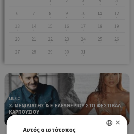
1
2
3
4
5
6
7
8
9
10
11
12
13
14
15
16
17
18
19
20
21
22
23
24
25
26
27
28
29
30
31
MUSIC
Χ. ΜΕΝΙΔΙΑΤΗΣ & Ε.ΕΛΕΥΘΕΡΙΟΥ ΣΤΟ ΦΕΣΤΙΒΑΛ
ΚΑΡΠΟΥΖΙΟΥ
11/07/2026 - 11/07/2026
×
Αυτός ο ιστότοπος