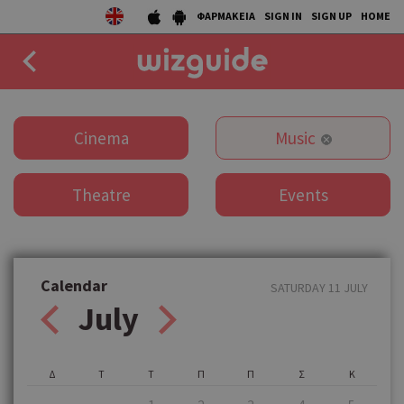
ΦΑΡΜΑΚΕΙΑ
SIGN IN
SIGN UP
HOME
EAT
Cinema
Music
DRINK
Theatre
Events
50 BEST
AGENDA
COLLECTIONS
Calendar
SATURDAY 11 JULY
July
STORIES
NEWS
Δ
Τ
Τ
Π
Π
Σ
Κ