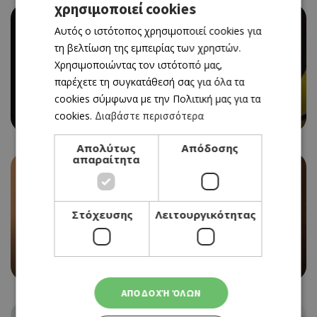
χρησιμοποιεί cookies
GREEK
Αυτός ο ιστότοπος χρησιμοποιεί cookies για
ENGLISH
τη βελτίωση της εμπειρίας των χρηστών.
Χρησιμοποιώντας τον ιστότοπό μας,
MUSIC
Ρ. ΑΝΤΩΝΟΠΟΥΛΟΥ, Γ. ΔΙΟΝΥΣΙΟΥ ΣΤΟ 50Ο
παρέχετε τη συγκατάθεσή σας για όλα τα
ΦΕΣΤΙΒΑΛ ΚΩΣΤΑΚΗ ΕΥΑΓΟΡΟΥ
cookies σύμφωνα με την Πολιτική μας για τα
11/07/2026 - 11/07/2026
cookies.
Διαβάστε περισσότερα
Απολύτως
Απόδοσης
απαραίτητα
Στόχευσης
Λειτουργικότητας
MUSIC
ΙΟΥΛΙΑ ΚΑΛΛΙΜΑΝΗ ΣΤΗΝ ΠΑΦΟ
11/07/2026 - 11/07/2026
ΑΠΟΔΟΧΉ ΌΛΩΝ