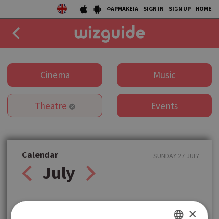
ΦΑΡΜΑΚΕΙΑ
SIGN IN
SIGN UP
HOME
EAT
Cinema
Music
DRINK
Theatre
Events
50 BEST
AGENDA
COLLECTIONS
Calendar
SUNDAY 27 JULY
July
STORIES
NEWS
Δ
Τ
Τ
Π
Π
Σ
Κ
×