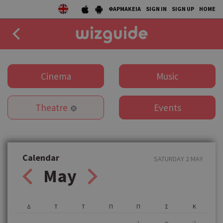
ΦΑΡΜΑΚΕΙΑ
SIGN IN
SIGN UP
HOME
EAT
Cinema
Music
DRINK
Theatre
Events
50 BEST
AGENDA
COLLECTIONS
Calendar
SATURDAY 2 MAY
May
STORIES
NEWS
Δ
Τ
Τ
Π
Π
Σ
Κ