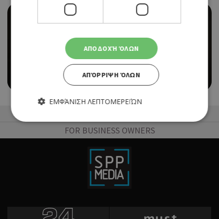
ΑΠΟΔΟΧΉ ΌΛΩΝ
THEATRE
«ΜΑΤΩΜΕΝΑ ΣΤΕΦΑΝΑ» ΣΤΟ ΘΕΑΤΡΟ ΕΘΑΛ
ΑΠΌΡΡΙΨΗ ΌΛΩΝ
02/05/2026 - 03/05/2026
Book Now
ΕΜΦΆΝΙΣΗ ΛΕΠΤΟΜΕΡΕΙΏΝ
50 Best Restaurants List
FOR BUSINESS OWNERS
Απολύτως απαραίτητα
Απόδοσης
Στόχευσης
Λειτουργικότητας
Τα απολύτως απαραίτητα cookies επιτρέπουν βασικές
λειτουργίες του ιστότοπου, όπως τη σύνδεση χρήστη και τη
διαχείριση λογαριασμού. Ο ιστότοπος δεν μπορεί να
χρησιμοποιηθεί σωστά χωρίς τα απολύτως απαραίτητα
cookies.