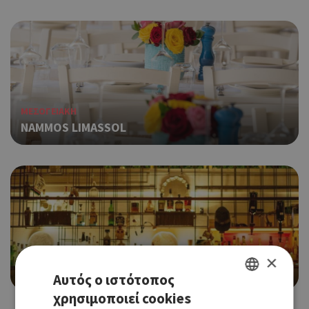
ΜΕΣΟΓΕΙΑΚΗ
NAMMOS LIMASSOL
COCKTAIL BAR, WINE BAR
×
ΜΑΝΤΑΜ
Αυτός ο ιστότοπος
χρησιμοποιεί cookies
GREEK