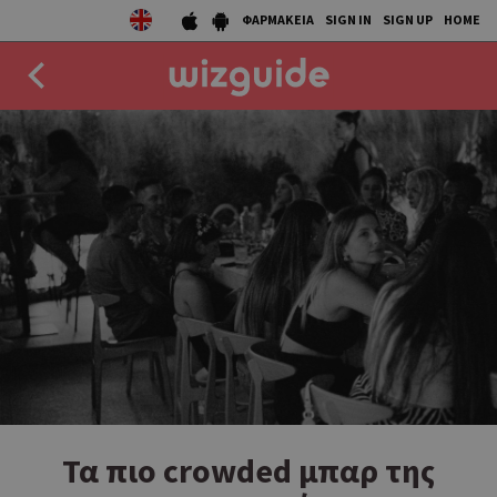
ΦΑΡΜΑΚΕΙΑ
SIGN IN
SIGN UP
HOME
EAT
DRINK
50 BEST
AGENDA
COLLECTIONS
STORIES
NEWS
Τα πιο crowded μπαρ της