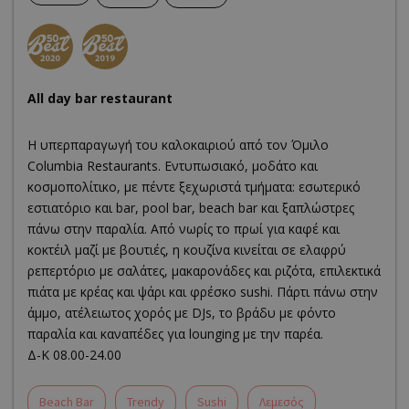
All day bar restaurant
Η υπερπαραγωγή του καλοκαιριού από τον Όμιλο
Columbia Restaurants. Εντυπωσιακό, μοδάτο και
κοσμοπολίτικο, με πέντε ξεχωριστά τμήματα: εσωτερικό
εστιατόριο και bar, pool bar, beach bar και ξαπλώστρες
πάνω στην παραλία. Από νωρίς το πρωί για καφέ και
κοκτέιλ μαζί με βουτιές, η κουζίνα κινείται σε ελαφρύ
ρεπερτόριο με σαλάτες, μακαρονάδες και ριζότα, επιλεκτικά
πιάτα με κρέας και ψάρι και φρέσκο sushi. Πάρτι πάνω στην
άμμο, ατέλειωτος χορός με DJs, το βράδυ με φόντο
παραλία και καναπέδες για lounging με την παρέα.
Δ-Κ 08.00-24.00
Beach Bar
Trendy
Sushi
Λεμεσός