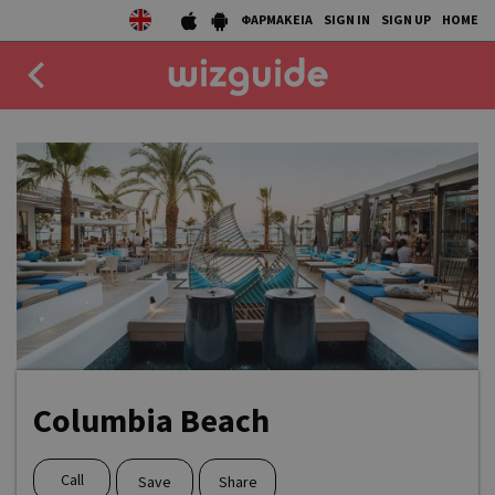
ΦΑΡΜΑΚΕΙΑ
SIGN IN
SIGN UP
HOME
EAT
DRINK
50 BEST
AGENDA
COLLECTIONS
STORIES
Columbia Beach
NEWS
Call
Save
Share