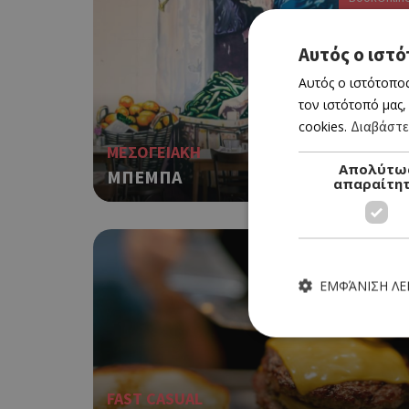
Αυτός ο ιστό
Αυτός ο ιστότοπος
τον ιστότοπό μας,
cookies.
Διαβάστε
ΜΕΣΟΓΕΙΑΚΗ
Απολύτω
ΜΠΕΜΠΑ
απαραίτη
ΕΜΦΆΝΙΣΗ Λ
FAST CASUAL
Τα απολύτως απαραίτητα