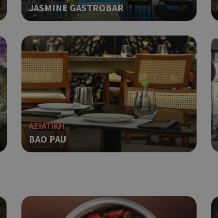
JASMINE GASTROBAR
α χρησιμοποιηθεί σωστά χωρίς τα απολύτως απαραίτητα cookies.
Προμηθευτής
Λήξη
Περιγραφή
Πεδίο
/
Χρησιμοποιήθηκε για σύνδεση στ
συνεδρία
Google LLC
.cyprusen.wiz-
guide.com
Cookie που δημιουργείται από ε
συνεδρία
PHP.net
βασίζονται στη γλώσσα PHP. Πρόκ
cyprus.wiz-
guide.com
αναγνωριστικό γενικού σκοπού 
χρησιμοποιείται για τη διατήρησ
περιόδου λειτουργίας χρήστη. Συ
ένας τυχαίος αριθμός που δημιουρ
ΑΣΙΑΤΙΚΗ
τρόπος με τον οποίο μπορεί να εί
BAO PAU
συγκεκριμένος για τον ιστότοπο,
παράδειγμα είναι η διατήρηση της
Google Privacy Policy
σύνδεσης για έναν χρήστη μεταξύ
Χρησιμοποιήθηκε για σύνδεση στ
συνεδρία
Google LLC
.cyprus.wiz-
guide.com
Χρησιμοποιείται για σκοπούς Cap
cyprus.wiz-
1 μέρα
guide.com
εμφανίζει μόνο μια φορά την ημέ