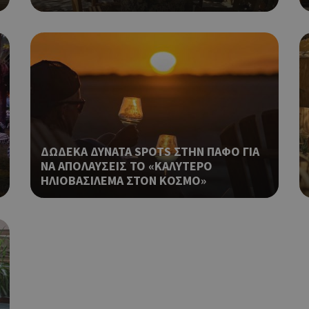
διάφορες διαφημιστικές ενέργειες
take over banner και τα push up κ
banners.
Αυτό το cookie χρησιμοποιείται γ
29 λεπτά 53
Cloudflare Inc.
δευτερόλεπτα
μεταξύ ανθρώπων και ρομπότ. Αυτ
.onesignal.com
επωφελές για τον ιστότοπο, προ
κάνει έγκυρες αναφορές σχετικά 
ιστότοπού τους.
Χρησιμοποιείται για σκοπούς Cap
kie
.athenarecipes.com
1 μέρα
εμφανίζει μόνο μια φορά την ημέ
ΔΩΔΕΚΑ ΔΥΝΑΤΑ SPOTS ΣΤΗΝ ΠΑΦΟ ΓΙΑ
διάφορες διαφημιστικές ενέργειες
ΝΑ ΑΠΟΛΑΥΣΕΙΣ ΤΟ «ΚΑΛΥΤΕΡΟ
take over banner και τα push up κ
banners.
ΗΛΙΟΒΑΣΙΛΕΜΑ ΣΤΟΝ ΚΟΣΜΟ»
Χρησιμοποιείται για σκοπούς Cap
.cyprus.wiz-
1 μέρα
guide.com
εμφανίζει μόνο μια φορά την ημέ
διάφορες διαφημιστικές ενέργειες
take over banner και τα push up κ
banners.
Χρησιμοποιείται για σκοπούς Cap
cyprusen.wiz-
1 μέρα
guide.com
εμφανίζει μόνο μια φορά την ημέ
διάφορες διαφημιστικές ενέργειες