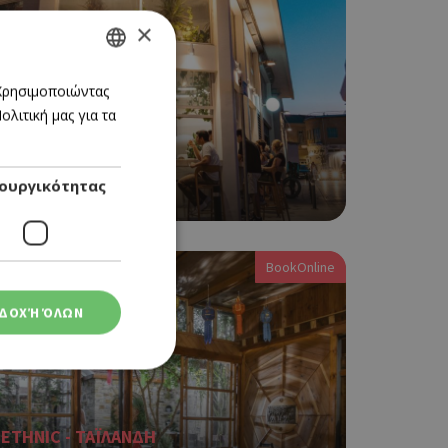
×
GREEK
 Χρησιμοποιώντας
λιτική μας για τα
ENGLISH
PIZZA
ουργικότητας
BIGA
BookOnline
ΔΟΧΉ ΌΛΩΝ
ETHNIC - ΤΑΪΛΑΝΔΗ
ση λογαριασμού. Ο