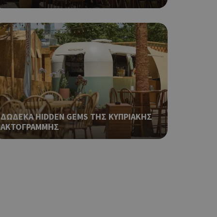
 όπως είναι το
αι push down
ια τη διάκριση
ό είναι
κειμένου να
με τη χρήση του
ping δηλαδή να
ρα στον χρήστη
 όπως είναι το
ΔΩΔΕΚΑ HIDDEN GEMS ΤΗΣ ΚΥΠΡΙΑΚΗΣ
αι push down
ΑΚΤΟΓΡΑΜΜΗΣ
ping δηλαδή να
ρα στον χρήστη
 όπως είναι το
αι push down
ping δηλαδή να
ρα στον χρήστη
 όπως είναι το