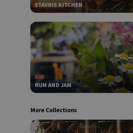
STAVRIS KITCHEN
ιστότοπος δεν μπορεί ν
Ονοματεπώνυμο
G_ENABLED_IDPS
PHPSESSID
BAR
RUM AND JAM
G_ENABLED_IDPS
More Collections
takeOverCookie