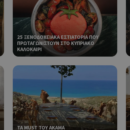
διάφορες διαφημιστικές ενέργειες
take over banner και τα push up κ
banners.
Χρησιμοποιείται για σκοπούς Cap
opup
cyprus.wiz-
10 χρόνια
guide.com
εμφανίζει μόνο μια φορά την ημέ
διάφορες διαφημιστικές ενέργειες
25 ΞΕΝΟΔΟΧΕΙΑΚΑ ΕΣΤΙΑΤΟΡΙΑ ΠΟΥ
take over banner και τα push up κ
banners.
ΠΡΩΤΑΓΩΝΙΣΤΟΥΝ ΣΤΟ ΚΥΠΡΙΑΚΟ
ΚΑΛΟΚΑΙΡΙ
Χρησιμοποιείται για να προσδιορί
cyprusen.wiz-
1 εβδομάδα 3
guide.com
μέρες
επιλεγμένη γλώσσα του επισκέπτ
Cookie που δημιουργείται από ε
συνεδρία
PHP.net
βασίζονται στη γλώσσα PHP. Πρόκ
cyprusen.wiz-
guide.com
αναγνωριστικό γενικού σκοπού 
χρησιμοποιείται για τη διατήρησ
περιόδου λειτουργίας χρήστη. Συ
ένας τυχαίος αριθμός που δημιουρ
τρόπος με τον οποίο μπορεί να εί
συγκεκριμένος για τον ιστότοπο,
παράδειγμα είναι η διατήρηση της
σύνδεσης για έναν χρήστη μεταξύ
Χρησιμοποιείται για σκοπούς Cap
cyprusen.wiz-
1 μέρα
ΤΑ MUST ΤΟΥ ΑΚΑΜΑ
guide.com
εμφανίζει μόνο μια φορά την ημέ