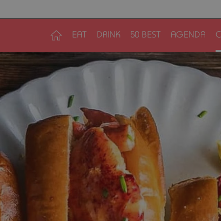
EAT
DRINK
50 BEST
AGENDA
C