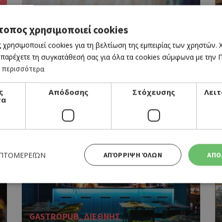
τοπος χρησιμοποιεί cookies
 χρησιμοποιεί cookies για τη βελτίωση της εμπειρίας των χρηστών.
 παρέχετε τη συγκατάθεσή σας για όλα τα cookies σύμφωνα με την Πο
 περισσότερα
ΙΑΠΩΝΙΚΗ
ς
Απόδοσης
Στόχευσης
Λειτ
SAKURAYA
τα
BookOnline
ΕΠΤΟΜΕΡΕΙΏΝ
ΑΠΌΡΡΙΨΗ ΌΛΩΝ
ΑΠΟ
Απολύτως απαραίτητα
Απόδοσης
Στόχευσης
Λειτουργικότητας
GASTROPUB, ΔΙΕΘΝΗΣ
 cookies επιτρέπουν βασικές λειτουργίες του ιστότοπου, όπως τη σύνδεση χρήστη και τη διαχείρι