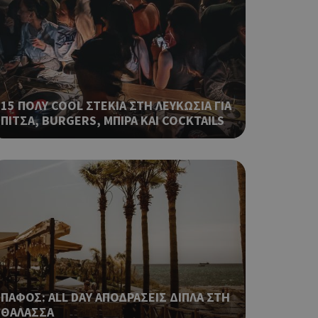
 όπως είναι το
αι push down
ping δηλαδή να
ρα στον χρήστη
 όπως είναι το
αι push down
15 ΠΟΛΥ COOL ΣΤΕΚΙΑ ΣΤΗ ΛΕΥΚΩΣΙΑ ΓΙΑ
ΠΙΤΣΑ, BURGERS, ΜΠΙΡΑ ΚΑΙ COCKTAILS
σει την
η.
φαρμογές που
ειται για ένα
που
η μεταβλητών
νήθως είναι
γείται, ο
ναι
 αλλά ένα καλό
 κατάστασης
 σελίδων.
ΠΑΦΟΣ: ALL DAY ΑΠΟΔΡΑΣΕΙΣ ΔΙΠΛΑ ΣΤΗ
ping δηλαδή να
ΘΑΛΑΣΣΑ
ρα στον χρήστη