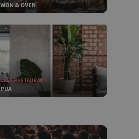
WOK & OVEN
ο Google
φαρμογές που
ειται για ένα
που
η μεταβλητών
νήθως είναι
γείται, ο
CAFE RESTAURANT
ναι
PUA
 αλλά ένα καλό
 κατάστασης
 σελίδων.
ο Google
ping δηλαδή να
ρα στον χρήστη