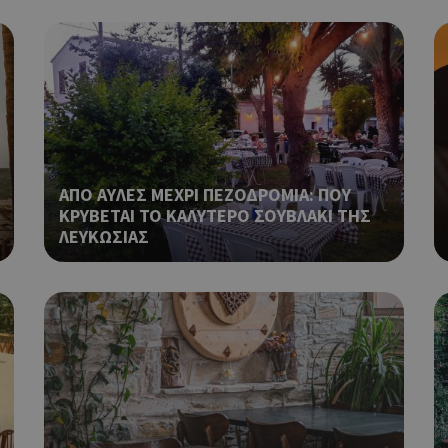
διάφορες διαφημιστικές ενέργειες
take over banner και τα push up κ
banners.
Χρησιμοποιείται για να προσδιορί
cyprusen.wiz-
1 εβδομάδα 3
guide.com
μέρες
επιλεγμένη γλώσσα του επισκέπτ
Cookie που δημιουργείται από ε
συνεδρία
PHP.net
βασίζονται στη γλώσσα PHP. Πρόκ
cyprusen.wiz-
guide.com
αναγνωριστικό γενικού σκοπού 
χρησιμοποιείται για τη διατήρησ
ΑΠΟ ΑΥΛΕΣ ΜΕΧΡΙ ΠΕΖΟΔΡΟΜΙΑ: ΠΟΥ
περιόδου λειτουργίας χρήστη. Συ
ΚΡΥΒΕΤΑΙ ΤΟ ΚΑΛΥΤΕΡΟ ΣΟΥΒΛΑΚΙ ΤΗΣ
ένας τυχαίος αριθμός που δημιουρ
ΛΕΥΚΩΣΙΑΣ
τρόπος με τον οποίο μπορεί να εί
συγκεκριμένος για τον ιστότοπο,
παράδειγμα είναι η διατήρηση της
σύνδεσης για έναν χρήστη μεταξύ
Χρησιμοποιείται για σκοπούς Cap
cyprusen.wiz-
1 μέρα
guide.com
εμφανίζει μόνο μια φορά την ημέ
διάφορες διαφημιστικές ενέργειες
take over banner και τα push up κ
banners.
Αυτό το cookie χρησιμοποιείται γ
29 λεπτά 53
Cloudflare Inc.
δευτερόλεπτα
μεταξύ ανθρώπων και ρομπότ. Αυτ
.onesignal.com