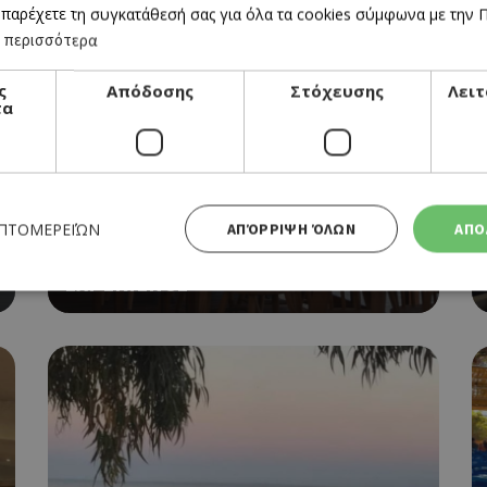
 παρέχετε τη συγκατάθεσή σας για όλα τα cookies σύμφωνα με την Πο
 περισσότερα
ς
Απόδοσης
Στόχευσης
Λειτ
τα
ΨΑΡΙ, ΘΑΛΑΣΣΙΝΑ
ΕΠΤΟΜΕΡΕΙΏΝ
ΑΠΌΡΡΙΨΗ ΌΛΩΝ
ΑΠΟ
PENTASCHOINOS SEAFOOD
EXPERIENCE
Απολύτως απαραίτητα
Απόδοσης
Στόχευσης
Λειτουργικότητας
 cookies επιτρέπουν βασικές λειτουργίες του ιστότοπου, όπως τη σύνδεση χρήστη και τη διαχείρι
α χρησιμοποιηθεί σωστά χωρίς τα απολύτως απαραίτητα cookies.
Προμηθευτής
Λήξη
Περιγραφή
Πεδίο
/
Χρησιμοποιήθηκε για σύνδεση στ
συνεδρία
Google LLC