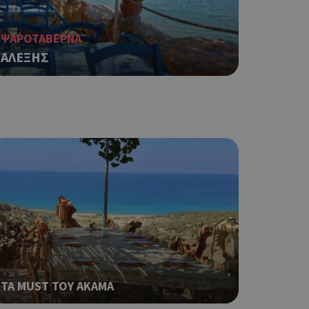
ΨΑΡΟΤΑΒΕΡΝΑ
φαρμογές που
ειται για ένα
ΑΛΕΞΗΣ
που
η μεταβλητών
νήθως είναι
γείται, ο
ναι
 αλλά ένα καλό
 κατάστασης
 σελίδων.
ο Google
ping δηλαδή να
ρα στον χρήστη
 όπως είναι το
αι push down
ΤΑ MUST ΤΟΥ ΑΚΑΜΑ
ping δηλαδή να
ρα στον χρήστη