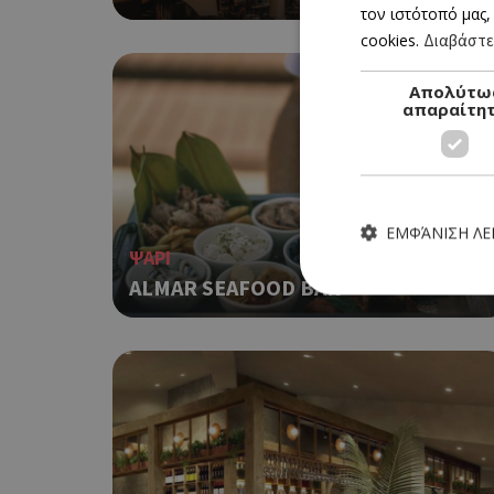
τον ιστότοπό μας,
cookies.
Διαβάστε
Απολύτω
απαραίτη
ΕΜΦΆΝΙΣΗ Λ
ΨΑΡΙ
ALMAR SEAFOOD BAR
Τα απολύτως απαραίτητα
ιστότοπος δεν μπορεί ν
Ονοματεπώνυμο
G_ENABLED_IDPS