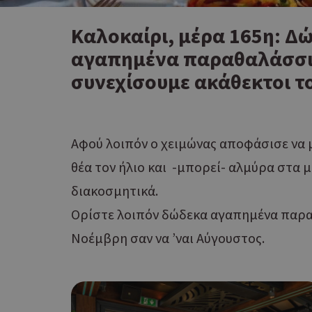
Καλοκαίρι, μέρα 165η: Δ
αγαπημένα παραθαλάσσια
συνεχίσουμε ακάθεκτοι τ
Αφού λοιπόν ο χειμώνας αποφάσισε να μ
θέα τον ήλιο και -μπορεί- αλμύρα στα μ
διακοσμητικά.
Ορίστε λοιπόν δώδεκα αγαπημένα παραθα
Νοέμβρη σαν να ’ναι Αύγουστος.