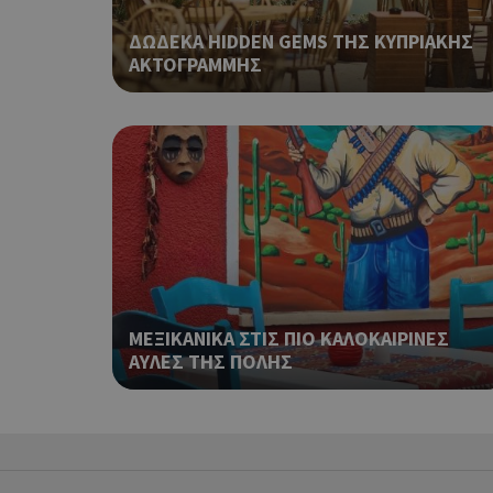
ΔΩΔΕΚΑ HIDDEN GEMS ΤΗΣ ΚΥΠΡΙΑΚΗΣ
ΑΚΤΟΓΡΑΜΜΗΣ
ShowSubLoginCoo
ShowWizLogin
ShowWizLogin
ΜΕΞΙΚΑΝΙΚΑ ΣΤΙΣ ΠΙΟ ΚΑΛΟΚΑΙΡΙΝΕΣ
ΑΥΛΕΣ ΤΗΣ ΠΟΛΗΣ
ShowNewVisitorP