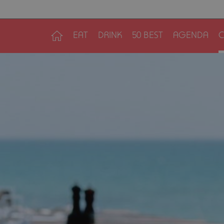
EAT
DRINK
50 BEST
AGENDA
C