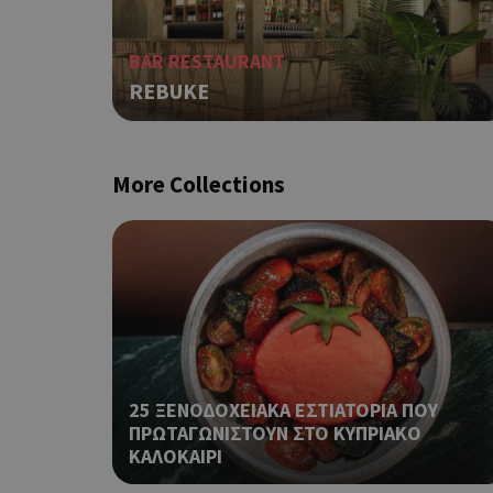
BAR RESTAURANT
PHPSESSID
REBUKE
More Collections
G_ENABLED_IDPS
takeOverCookie
25 ΞΕΝΟΔΟΧΕΙΑΚΑ ΕΣΤΙΑΤΟΡΙΑ ΠΟΥ
ΠΡΩΤΑΓΩΝΙΣΤΟΥΝ ΣΤΟ ΚΥΠΡΙΑΚΟ
ΚΑΛΟΚΑΙΡΙ
ShowNewVisitorP