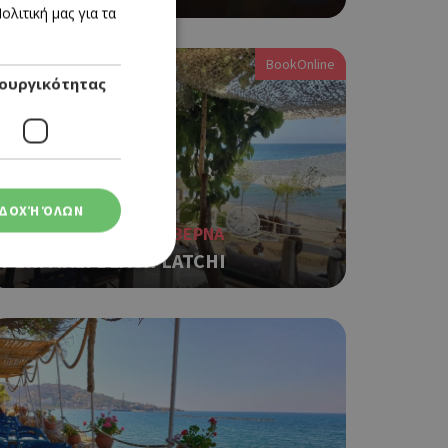
λιτική μας για τα
ENGLISH
BookOnline
ουργικότητας
ΔΟΧΉ ΌΛΩΝ
ΕΣΤΙΑΤΟΡΙΟ, ΨΑΡΟΤΑΒΕΡΝΑ
PERIYIALI BEACH LATCHI
ση λογαριασμού. Ο
ο Google