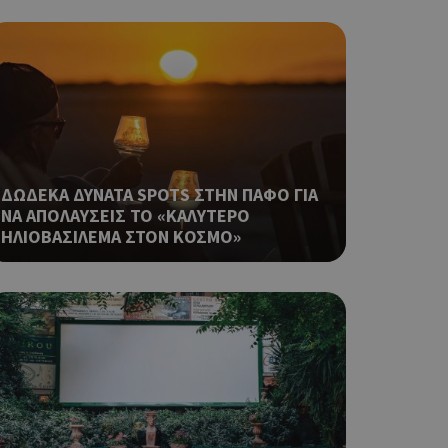
 όπως είναι το
αι push down
σει την
η.
φαρμογές που
ειται για ένα
που
η μεταβλητών
ΔΩΔΕΚΑ ΔΥΝΑΤΑ SPOTS ΣΤΗΝ ΠΑΦΟ ΓΙΑ
νήθως είναι
ΝΑ ΑΠΟΛΑΥΣΕΙΣ ΤΟ «ΚΑΛΥΤΕΡΟ
γείται, ο
ΗΛΙΟΒΑΣΙΛΕΜΑ ΣΤΟΝ ΚΟΣΜΟ»
ναι
 αλλά ένα καλό
 κατάστασης
 σελίδων.
ping δηλαδή να
ρα στον χρήστη
 όπως είναι το
αι push down
ια τη διάκριση
ό είναι