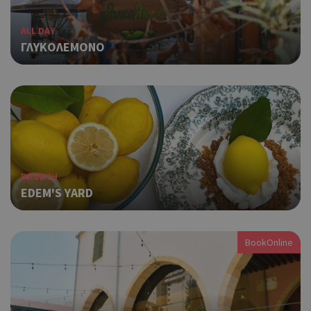
ALL DAY
ΓΛΥΚΟΛΕΜΟΝΟ
BRUNCH
EDEM'S YARD
BookOnline