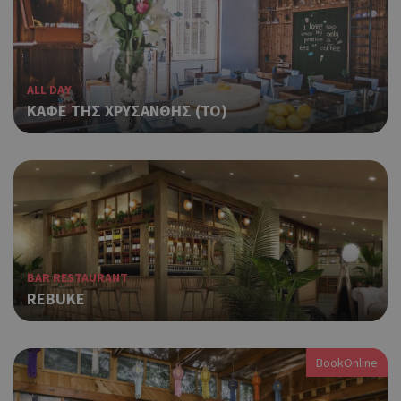
ALL DAY
ΚΑΦΕ ΤΗΣ ΧΡΥΣΑΝΘΗΣ (ΤΟ)
BAR RESTAURANT
REBUKE
BookOnline