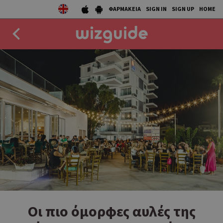
ΦΑΡΜΑΚΕΙΑ
SIGN IN
SIGN UP
HOME
EAT
DRINK
50 BEST
AGENDA
COLLECTIONS
STORIES
NEWS
Οι πιο όμορφες αυλές της