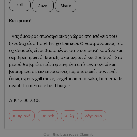
Call
Save
Share
Kυπριακή
Ένας όμορφος ατμοσφαιρικός χώρος στο ισόγειο του
ξενοδοχείου Hotel Indigo Larnaca. Ο γαστρονομικός του
σχεδιασμός είναι βασισμένος στην κυπριακή κουζίνα και
σερβίρει πρωινό, branch, μεσημεριανό και βραδινό. Στο
μενού θα βρείτε πιάτα φτιαγμένα από αγνά υλικά και
βασισμένα σε εκλεπτυσμένες παραδοσιακές συνταγές
όπως cyprus grill meze, vegetarian mousaka, homemade
ravioli, homemade beef burger.
Δ-Κ 12.00-23.00
Κυπριακή
Brunch
Aυλή
Λάρνακα
Own this business? Claim it!