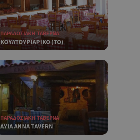
ση λογαριασμού. Ο
ΠΑΡΑΔΟΣΙΑΚΗ ΤΑΒΕΡΝΑ
ΚΟΥΛΤΟΥΡΙΑΡΙΚΟ (ΤΟ)
ο Google
φαρμογές που
ειται για ένα
που
η μεταβλητών
νήθως είναι
γείται, ο
ναι
 αλλά ένα καλό
 κατάστασης
ΠΑΡΑΔΟΣΙΑΚΗ ΤΑΒΕΡΝΑ
 σελίδων.
AYIA ANNA TAVERN
ο Google