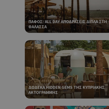
takeOverCookie
ΠΑΦΟΣ: ALL DAY ΑΠΟΔΡΑΣΕΙΣ ΔΙΠΛΑ ΣΤΗ
ΘΑΛΑΣΣΑ
__cf_bm
ShowSubLoginCoo
ShowWizLogin
ΔΩΔΕΚΑ HIDDEN GEMS ΤΗΣ ΚΥΠΡΙΑΚΗΣ
ΑΚΤΟΓΡΑΜΜΗΣ