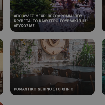
σύνδεσης για έναν χρήστη μεταξύ
Χρησιμοποιείται για σκοπούς Cap
cyprusen.wiz-
1 μέρα
guide.com
εμφανίζει μόνο μια φορά την ημέ
ΑΠΟ ΑΥΛΕΣ ΜΕΧΡΙ ΠΕΖΟΔΡΟΜΙΑ: ΠΟΥ
διάφορες διαφημιστικές ενέργειες
ΚΡΥΒΕΤΑΙ ΤΟ ΚΑΛΥΤΕΡΟ ΣΟΥΒΛΑΚΙ ΤΗΣ
take over banner και τα push up κ
banners.
ΛΕΥΚΩΣΙΑΣ
Αυτό το cookie χρησιμοποιείται γ
29 λεπτά 53
Cloudflare Inc.
δευτερόλεπτα
μεταξύ ανθρώπων και ρομπότ. Αυτ
.onesignal.com
επωφελές για τον ιστότοπο, προ
κάνει έγκυρες αναφορές σχετικά 
ιστότοπού τους.
Χρησιμοποιείται για σκοπούς Cap
kie
.athenarecipes.com
1 μέρα
εμφανίζει μόνο μια φορά την ημέ
διάφορες διαφημιστικές ενέργειες
take over banner και τα push up κ
banners.
Χρησιμοποιείται για σκοπούς Cap
.cyprus.wiz-
1 μέρα
guide.com
εμφανίζει μόνο μια φορά την ημέ
ΡΟΜΑΝΤΙΚΟ ΔΕΙΠΝΟ ΣΤΟ ΧΩΡΙΟ
διάφορες διαφημιστικές ενέργειες
take over banner και τα push up κ
banners.