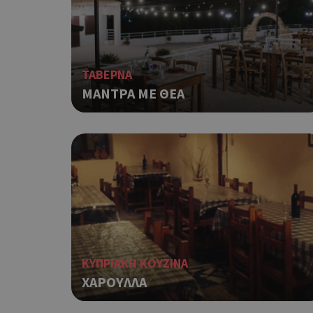
Τα απολύτως απαραίτητα
ιστότοπος δεν μπορεί ν
ΤΑΒΕΡΝΑ
Ονοματεπώνυμο
ΜΑΝΤΡΑ ΜΕ ΘΕΑ
G_ENABLED_IDPS
PHPSESSID
ΚΥΠΡΙΑΚΗ ΚΟΥΖΙΝΑ
ΧΑΡΟΥΛΛΑ
G_ENABLED_IDPS