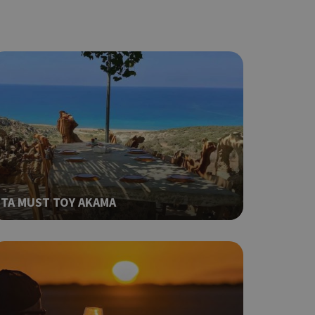
ping δηλαδή να
ρα στον χρήστη
 όπως είναι το
αι push down
ping δηλαδή να
ρα στον χρήστη
 όπως είναι το
αι push down
σει την
η.
ΤΑ MUST ΤΟΥ ΑΚΑΜΑ
φαρμογές που
ειται για ένα
που
η μεταβλητών
νήθως είναι
γείται, ο
ναι
 αλλά ένα καλό
 κατάστασης