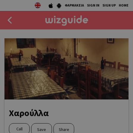
ΦΑΡΜΑΚΕΙΑ
SIGN IN
SIGN UP
HOME
EAT
DRINK
50 BEST
AGENDA
COLLECTIONS
STORIES
Χαρούλλα
NEWS
Call
Save
Share