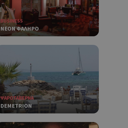
που
η μεταβλητών
νήθως είναι
γείται, ο
BUSINESS
ναι
 αλλά ένα καλό
ΝΕΟΝ ΦΑΛΗΡΟ
 κατάστασης
 σελίδων.
ο Google
ping δηλαδή να
ρα στον χρήστη
 όπως είναι το
αι push down
ping δηλαδή να
ΨΑΡΟΤΑΒΕΡΝΑ
ρα στον χρήστη
DEMETRION
 όπως είναι το
αι push down
σει την