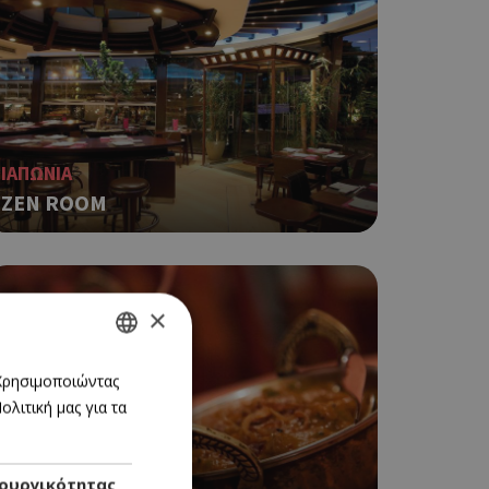
ΙΑΠΩΝΙΑ
ZEN ROOM
×
GREEK
 Χρησιμοποιώντας
λιτική μας για τα
ENGLISH
ETHNIC - ΙΝΔΙΑ
ουργικότητας