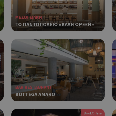
ΜΕΣΟΓΕΙΑΚΗ
ΤΟ ΠΑΝΤΟΠΩΛΕΙΟ «ΚΑΛΗ ΟΡΕΞΗ»
BAR RESTAURANT
BOTTEGA AMARO
BookOnline