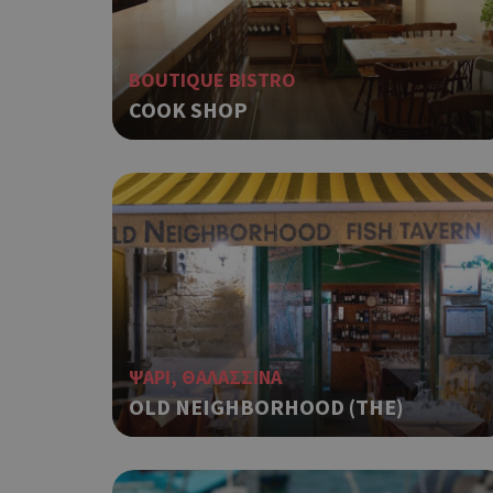
BOUTIQUE BISTRO
COOK SHOP
G_ENABLED_IDPS
takeOverCookie
ShowNewVisitorP
ΨΑΡΙ, ΘΑΛΑΣΣΙΝΑ
OLD NEIGHBORHOOD (THE)
LangCookie