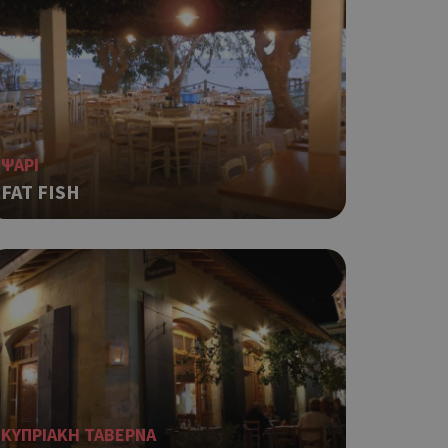
η.
φαρμογές που
ειται για ένα
που
η μεταβλητών
νήθως είναι
γείται, ο
ναι
ΨΑΡΙ
 αλλά ένα καλό
 κατάστασης
FAT FISH
 σελίδων.
ping δηλαδή να
ρα στον χρήστη
 όπως είναι το
αι push down
ια τη διάκριση
ό είναι
κειμένου να
με τη χρήση του
ΚΥΠΡΙΑΚΗ ΤΑΒΕΡΝΑ
ping δηλαδή να