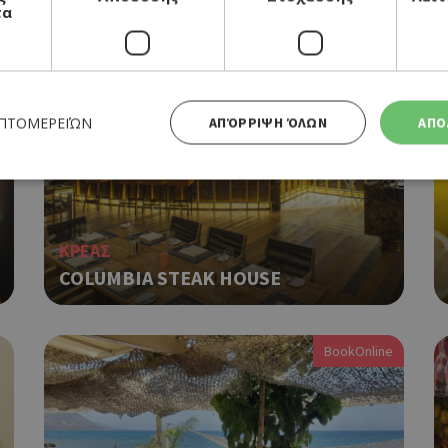
MAQAM AL SULTAN
τα
ΕΠΤΟΜΕΡΕΙΏΝ
ΑΠΌΡΡΙΨΗ ΌΛΩΝ
ΑΠΟ
Απολύτως απαραίτητα
Απόδοσης
Στόχευσης
Λειτουργικότητας
ΚΡΕΑΣ
 cookies επιτρέπουν βασικές λειτουργίες του ιστότοπου, όπως τη σύνδεση χρήστη και τη διαχείρι
COLUMBIA STEAK HOUSE
α χρησιμοποιηθεί σωστά χωρίς τα απολύτως απαραίτητα cookies.
Προμηθευτής
Λήξη
Περιγραφή
Πεδίο
/
BookOnline
Χρησιμοποιήθηκε για σύνδεση στ
συνεδρία
Google LLC
.cyprusen.wiz-
guide.com
Cookie που δημιουργείται από ε
συνεδρία
PHP.net
βασίζονται στη γλώσσα PHP. Πρόκ
cyprus.wiz-