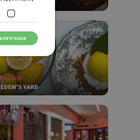
MASALAS
ΔΟΧΉ ΌΛΩΝ
BRUNCH
ση λογαριασμού. Ο
EDEM'S YARD
ο Google
φαρμογές που
ειται για ένα