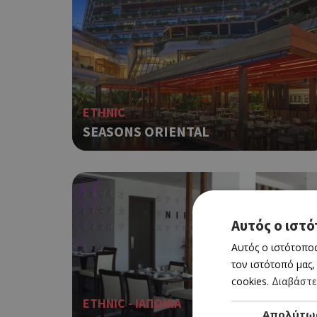
ETHNIC
SEASONS ORIENTAL
Αυτός ο ιστό
Αυτός ο ιστότοπος
τον ιστότοπό μας,
cookies.
Διαβάστε
ETHNIC - ΙΑΠΩΝΙΑ
Απολύτω