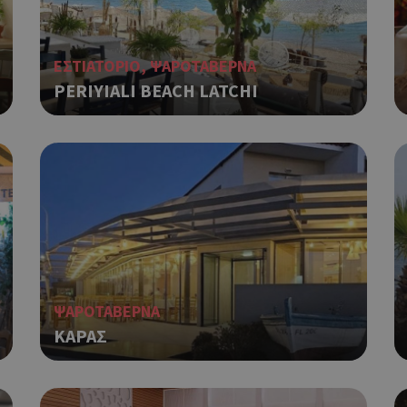
guide.com
αναγνωριστικό γενικού σκοπού 
χρησιμοποιείται για τη διατήρησ
περιόδου λειτουργίας χρήστη. Συ
ένας τυχαίος αριθμός που δημιουρ
ΕΣΤΙΑΤΟΡΙΟ, ΨΑΡΟΤΑΒΕΡΝΑ
τρόπος με τον οποίο μπορεί να εί
συγκεκριμένος για τον ιστότοπο,
PERIYIALI BEACH LATCHI
παράδειγμα είναι η διατήρηση της
Google Privacy Policy
σύνδεσης για έναν χρήστη μεταξύ
Χρησιμοποιήθηκε για σύνδεση στ
συνεδρία
Google LLC
.cyprus.wiz-
guide.com
Χρησιμοποιείται για σκοπούς Cap
cyprus.wiz-
1 μέρα
guide.com
εμφανίζει μόνο μια φορά την ημέ
διάφορες διαφημιστικές ενέργειες
take over banner και τα push up κ
banners.
Χρησιμοποιείται για σκοπούς Cap
opup
cyprus.wiz-
10 χρόνια
ΨΑΡΟΤΑΒΕΡΝΑ
guide.com
εμφανίζει μόνο μια φορά την ημέ
ΚΑΡΑΣ
διάφορες διαφημιστικές ενέργειες
take over banner και τα push up κ
banners.
Χρησιμοποιείται για να προσδιορί
cyprusen.wiz-
1 εβδομάδα 3