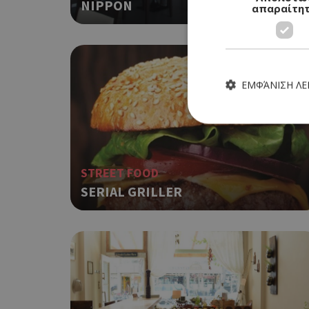
NIPPON
απαραίτη
ΕΜΦΆΝΙΣΗ Λ
STREET FOOD
Τα απολύτως απαραίτητα
SERIAL GRILLER
ιστότοπος δεν μπορεί ν
Ονοματεπώνυμο
G_ENABLED_IDPS
PHPSESSID