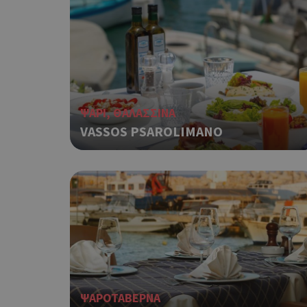
PHPSESSID
ΨΑΡΙ, ΘΑΛΑΣΣΙΝΑ
VASSOS PSAROLIMANO
takeOverCookie
__cf_bm
ΨΑΡΟΤΑΒΕΡΝΑ
ShowSubLoginCoo