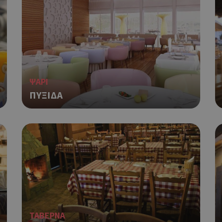
guide.com
μέρες
επιλεγμένη γλώσσα του επισκέπτ
Cookie που δημιουργείται από ε
συνεδρία
PHP.net
βασίζονται στη γλώσσα PHP. Πρόκ
cyprusen.wiz-
guide.com
αναγνωριστικό γενικού σκοπού 
χρησιμοποιείται για τη διατήρησ
περιόδου λειτουργίας χρήστη. Συ
ένας τυχαίος αριθμός που δημιουρ
τρόπος με τον οποίο μπορεί να εί
ΨΑΡΙ
συγκεκριμένος για τον ιστότοπο,
παράδειγμα είναι η διατήρηση της
ΠΥΞΙΔΑ
σύνδεσης για έναν χρήστη μεταξύ
Χρησιμοποιείται για σκοπούς Cap
cyprusen.wiz-
1 μέρα
guide.com
εμφανίζει μόνο μια φορά την ημέ
διάφορες διαφημιστικές ενέργειες
take over banner και τα push up κ
banners.
Αυτό το cookie χρησιμοποιείται γ
29 λεπτά 53
Cloudflare Inc.
δευτερόλεπτα
μεταξύ ανθρώπων και ρομπότ. Αυτ
.onesignal.com
επωφελές για τον ιστότοπο, προ
κάνει έγκυρες αναφορές σχετικά 
ιστότοπού τους.
ΤΑΒΕΡΝΑ
Χρησιμοποιείται για σκοπούς Cap
kie
.athenarecipes.com
1 μέρα