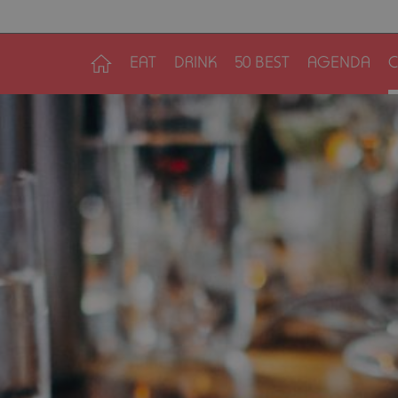
EAT
DRINK
50 BEST
AGENDA
C