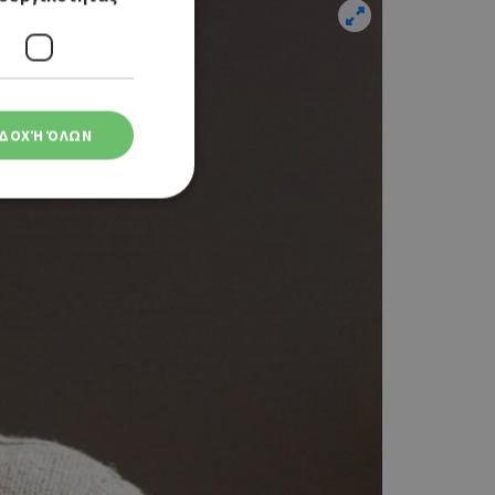
ΔΟΧΉ ΌΛΩΝ
ση λογαριασμού. Ο
ο Google
φαρμογές που
ειται για ένα