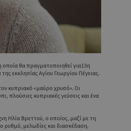
που
η μεταβλητών
νήθως είναι
γείται, ο
ναι
 αλλά ένα καλό
 κατάστασης
 σελίδων.
ο Google
η οποία θα πραγματοποιηθεί για13η
ping δηλαδή να
ρα στον χρήστη
α της εκκλησίας Αγίου Γεωργίου Πέγειας.
 όπως είναι το
αι push down
ον κυπριακό «μαύρο χρυσό». Οι
ι, πλούσιες κυπριακές γεύσεις και ένα
ping δηλαδή να
ρα στον χρήστη
 όπως είναι το
αι push down
η Ηλία Βρεττού, ο οποίος, μαζί με τη
 ρυθμό, μελωδίες και διασκέδαση.
σει την