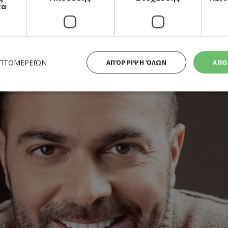
τα
ΕΠΤΟΜΕΡΕΙΏΝ
ΑΠΌΡΡΙΨΗ ΌΛΩΝ
ΑΠΟ
Απολύτως απαραίτητα
Απόδοσης
Στόχευσης
Λειτουργικότητας
 cookies επιτρέπουν βασικές λειτουργίες του ιστότοπου, όπως τη σύνδεση χρήστη και τη διαχείρι
α χρησιμοποιηθεί σωστά χωρίς τα απολύτως απαραίτητα cookies.
Προμηθευτής
Λήξη
Περιγραφή
Πεδίο
/
Χρησιμοποιήθηκε για σύνδεση στ
συνεδρία
Google LLC
.cyprusen.wiz-
guide.com
Cookie που δημιουργείται από ε
συνεδρία
PHP.net
βασίζονται στη γλώσσα PHP. Πρόκ
cyprus.wiz-