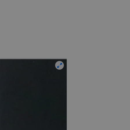
η.
φαρμογές που
ειται για ένα
που
η μεταβλητών
νήθως είναι
γείται, ο
ναι
 αλλά ένα καλό
 κατάστασης
 σελίδων.
ping δηλαδή να
ρα στον χρήστη
 όπως είναι το
αι push down
ια τη διάκριση
ό είναι
κειμένου να
με τη χρήση του
ping δηλαδή να