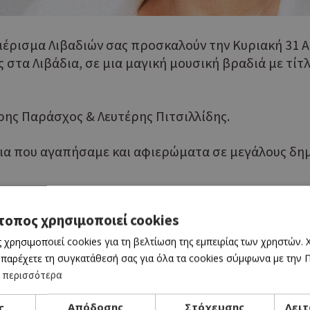
μέρισμα Λιβαδιών σας προσκαλούν την Κυριακή 31 Α
στα Λιβάδια, σε μια μαγική μουσική βραδιά με τίτ
ρης Παράσχος & Λευτέρης Πιτσιλλίδης.
ια που αγαπήσαμε και αφιερώματα σε μεγάλους δη
τοπος χρησιμοποιεί cookies
, 20.30
 χρησιμοποιεί cookies για τη βελτίωση της εμπειρίας των χρηστών.
 παρέχετε τη συγκατάθεσή σας για όλα τα cookies σύμφωνα με την Πο
ύ
 περισσότερα
ς
Απόδοσης
Στόχευσης
Λειτ