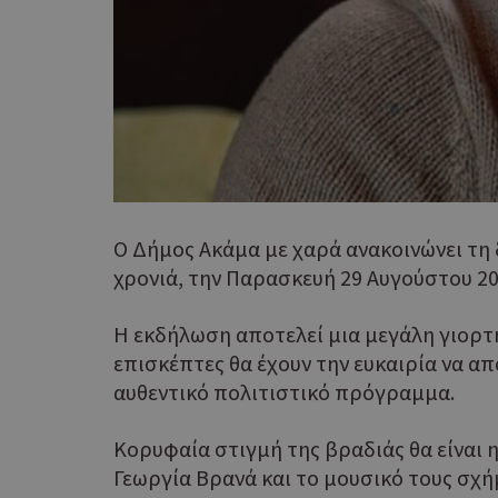
G_ENABLED_IDPS
Ο Δήμος Ακάμα με χαρά ανακοινώνει τη
takeOverCookie
χρονιά, την Παρασκευή 29 Αυγούστου 202
Η εκδήλωση αποτελεί μια μεγάλη γιορτ
επισκέπτες θα έχουν την ευκαιρία να α
ShowNewVisitorP
αυθεντικό πολιτιστικό πρόγραμμα.
Κορυφαία στιγμή της βραδιάς θα είναι 
Γεωργία Βρανά και το μουσικό τους σχ
LangCookie