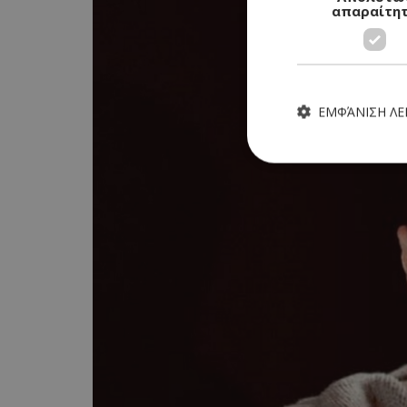
απαραίτη
ΕΜΦΆΝΙΣΗ Λ
Τα απολύτως απαραίτητα
ιστότοπος δεν μπορεί ν
Ονοματεπώνυμο
G_ENABLED_IDPS
PHPSESSID