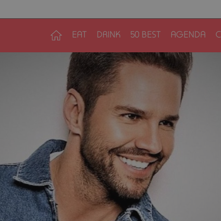
EAT
DRINK
50 BEST
AGENDA
C