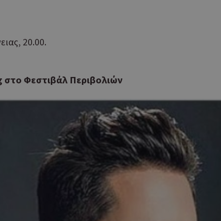
guide.com
μέρες
επιλεγμένη γλώσσα του επισκέπτ
Cookie που δημιουργείται από ε
συνεδρία
PHP.net
βασίζονται στη γλώσσα PHP. Πρόκ
cyprusen.wiz-
guide.com
αναγνωριστικό γενικού σκοπού 
ιας, 20.00.
χρησιμοποιείται για τη διατήρησ
περιόδου λειτουργίας χρήστη. Συ
ένας τυχαίος αριθμός που δημιουρ
τρόπος με τον οποίο μπορεί να εί
ig στο Φεστιβάλ Περιβολιών
συγκεκριμένος για τον ιστότοπο,
παράδειγμα είναι η διατήρηση της
σύνδεσης για έναν χρήστη μεταξύ
Χρησιμοποιείται για σκοπούς Cap
cyprusen.wiz-
1 μέρα
guide.com
εμφανίζει μόνο μια φορά την ημέ
διάφορες διαφημιστικές ενέργειες
take over banner και τα push up κ
banners.
Αυτό το cookie χρησιμοποιείται γ
29 λεπτά 53
Cloudflare Inc.
δευτερόλεπτα
μεταξύ ανθρώπων και ρομπότ. Αυτ
.onesignal.com
επωφελές για τον ιστότοπο, προ
κάνει έγκυρες αναφορές σχετικά 
ιστότοπού τους.
Χρησιμοποιείται για σκοπούς Cap
kie
.athenarecipes.com
1 μέρα