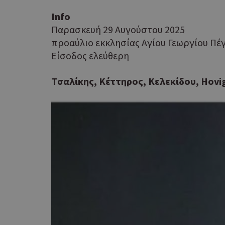
Info
PHPSESSID
Παρασκευή 29 Αυγούστου 2025
προαύλιο εκκλησίας Αγίου Γεωργίου Πέγε
Eίσοδος ελεύθερη
Tσαλίκης, Κέττηρος, Κελεκίδου, Ηov
takeOverCookie
__cf_bm
ShowSubLoginCoo