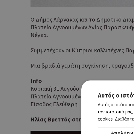
Ο Δήμος Λάρνακας και το Δημοτικό Δια
Πλατεία Αγνοουμένων Αγίας Παρασκευής 
Νέγκα.
Συμμετέχουν οι Κύπριοι καλλιτέχνες Πά
Μια βραδιά γεμάτη συγκίνηση, τραγούδ
Info
Κυριακή 31 Αυγούστου 2025
Αυτός ο ιστό
Πλατεία Αγνοουμένων Αγίας Παρασκευής
Είσοδος Ελεύθερη
Αυτός ο ιστότοπος
τον ιστότοπό μας,
Ηλίας Βρεττός στην γιορτή Χαρουπιο
cookies.
Διαβάστε
Απολύτω