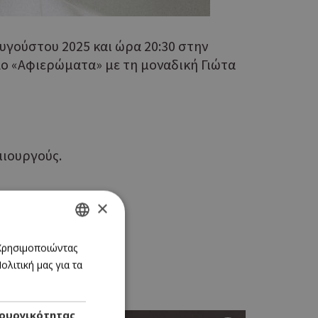
υγούστου 2025 και ώρα 20:30 στην
λο «Αφιερώματα» με τη μοναδική Γιώτα
μιουργούς.
×
GREEK
 Χρησιμοποιώντας
λιτική μας για τα
ENGLISH
ουργικότητας