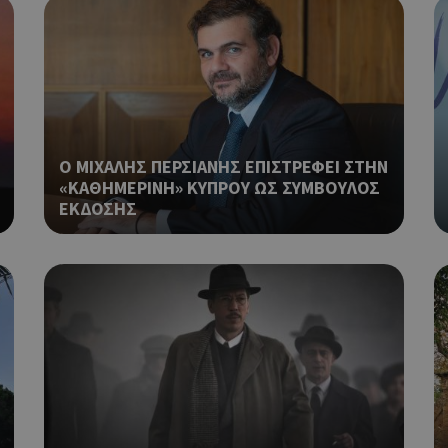
take over banner και τα push up κ
banners.
Χρησιμοποιείται για να προσδιορί
cyprusen.wiz-
1 εβδομάδα 3
guide.com
μέρες
επιλεγμένη γλώσσα του επισκέπτ
Cookie που δημιουργείται από ε
συνεδρία
PHP.net
βασίζονται στη γλώσσα PHP. Πρόκ
cyprusen.wiz-
guide.com
αναγνωριστικό γενικού σκοπού 
Ο ΜΙΧΑΛΗΣ ΠΕΡΣΙΑΝΗΣ ΕΠΙΣΤΡΕΦΕΙ ΣΤΗΝ
χρησιμοποιείται για τη διατήρησ
«ΚΑΘΗΜΕΡΙΝΗ» ΚΥΠΡΟΥ ΩΣ ΣΥΜΒΟΥΛΟΣ
περιόδου λειτουργίας χρήστη. Συ
ένας τυχαίος αριθμός που δημιουρ
ΕΚΔΟΣΗΣ
τρόπος με τον οποίο μπορεί να εί
συγκεκριμένος για τον ιστότοπο,
παράδειγμα είναι η διατήρηση της
σύνδεσης για έναν χρήστη μεταξύ
Χρησιμοποιείται για σκοπούς Cap
cyprusen.wiz-
1 μέρα
guide.com
εμφανίζει μόνο μια φορά την ημέ
διάφορες διαφημιστικές ενέργειες
take over banner και τα push up κ
banners.
Αυτό το cookie χρησιμοποιείται γ
29 λεπτά 53
Cloudflare Inc.
δευτερόλεπτα
μεταξύ ανθρώπων και ρομπότ. Αυτ
.onesignal.com