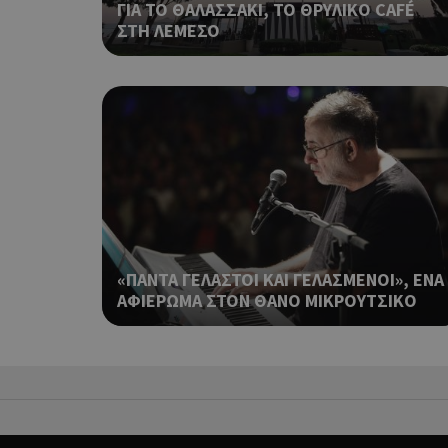
ΓΙΑ ΤΟ ΘΑΛΑΣΣΑΚΙ, ΤΟ ΘΡΥΛΙΚΟ CAFÉ
ΣΤΗ ΛΕΜΕΣΟ
ShowSubLoginCoo
ShowWizLogin
«ΠΑΝΤΑ ΓΕΛΑΣΤΟΙ ΚΑΙ ΓΕΛΑΣΜΕΝΟΙ», ΕΝΑ
ShowWizLogin
ΑΦΙΕΡΩΜΑ ΣΤΟΝ ΘΑΝΟ ΜΙΚΡΟΥΤΣΙΚΟ
ShowNewVisitorP