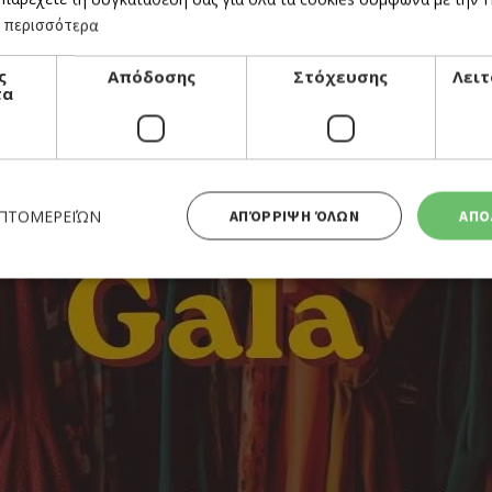
 περισσότερα
ς
Απόδοσης
Στόχευσης
Λειτ
τα
ΕΠΤΟΜΕΡΕΙΏΝ
ΑΠΌΡΡΙΨΗ ΌΛΩΝ
ΑΠΟ
Απολύτως απαραίτητα
Απόδοσης
Στόχευσης
Λειτουργικότητας
 cookies επιτρέπουν βασικές λειτουργίες του ιστότοπου, όπως τη σύνδεση χρήστη και τη διαχείρι
α χρησιμοποιηθεί σωστά χωρίς τα απολύτως απαραίτητα cookies.
Προμηθευτής
Λήξη
Περιγραφή
Πεδίο
/
Χρησιμοποιήθηκε για σύνδεση στ
συνεδρία
Google LLC
.cyprusen.wiz-