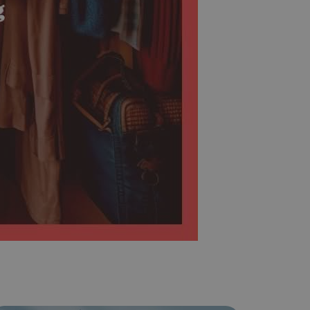
φαρμογές που
ειται για ένα
που
η μεταβλητών
νήθως είναι
γείται, ο
ναι
 αλλά ένα καλό
 κατάστασης
 σελίδων.
ο Google
ping δηλαδή να
ρα στον χρήστη
 όπως είναι το
αι push down
ping δηλαδή να
ρα στον χρήστη
 όπως είναι το