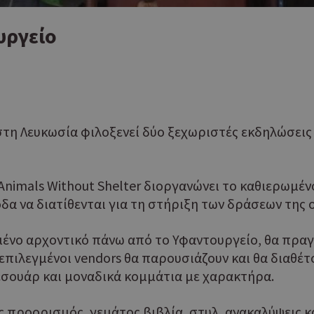
υργείο
στη Λευκωσία φιλοξενεί δύο ξεχωριστές εκδηλώσεις 
 Animals Without Shelter διοργανώνει το καθιερωμένο
σοδα να διατίθενται για τη στήριξη των δράσεων τη
μένο αρχοντικό πάνω από το Υφαντουργείο, θα πραγ
επιλεγμένοι vendors θα παρουσιάζουν και θα διαθέ
σουάρ και μοναδικά κομμάτια με χαρακτήρα.
ός προορισμός, γεμάτος βιβλία, στυλ, ανακαλύψεις κ