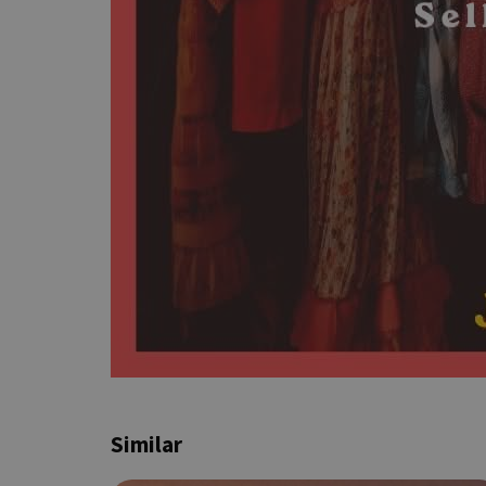
PHPSESSID
G_ENABLED_IDPS
takeOverCookie
Similar
ShowNewVisitorP