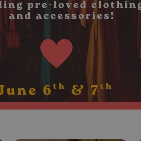
guide.com
Cookie που δημιουργείται από ε
συνεδρία
PHP.net
βασίζονται στη γλώσσα PHP. Πρόκ
cyprus.wiz-
guide.com
αναγνωριστικό γενικού σκοπού 
χρησιμοποιείται για τη διατήρησ
περιόδου λειτουργίας χρήστη. Συ
ένας τυχαίος αριθμός που δημιουρ
τρόπος με τον οποίο μπορεί να εί
συγκεκριμένος για τον ιστότοπο,
παράδειγμα είναι η διατήρηση της
Google Privacy Policy
σύνδεσης για έναν χρήστη μεταξύ
Χρησιμοποιήθηκε για σύνδεση στ
συνεδρία
Google LLC
.cyprus.wiz-
guide.com
Χρησιμοποιείται για σκοπούς Cap
cyprus.wiz-
1 μέρα
guide.com
εμφανίζει μόνο μια φορά την ημέ
διάφορες διαφημιστικές ενέργειες
take over banner και τα push up κ
banners.
Χρησιμοποιείται για σκοπούς Cap
opup
cyprus.wiz-
10 χρόνια
guide.com
εμφανίζει μόνο μια φορά την ημέ
διάφορες διαφημιστικές ενέργειες