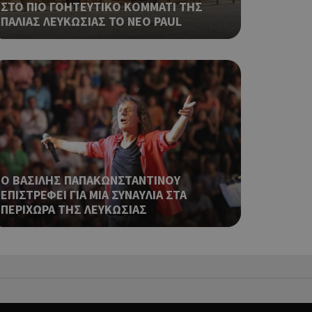
κειμένου να
ΣΤΟ ΠΙΟ ΓΟΗΤΕΥΤΙΚΟ ΚΟΜΜΑΤΙ ΤΗΣ
με τη χρήση του
ΠΑΛΙΑΣ ΛΕΥΚΩΣΙΑΣ ΤΟ ΝΕΟ PAUL
ping δηλαδή να
ρα στον χρήστη
 όπως είναι το
αι push down
ping δηλαδή να
ρα στον χρήστη
 όπως είναι το
αι push down
Ο ΒΑΣΙΛΗΣ ΠΑΠΑΚΩΝΣΤΑΝΤΙΝΟΥ
ΕΠΙΣΤΡΕΦΕΙ ΓΙΑ ΜΙΑ ΣΥΝΑΥΛΙΑ ΣΤΑ
ping δηλαδή να
ΠΕΡΙΧΩΡΑ ΤΗΣ ΛΕΥΚΩΣΙΑΣ
ρα στον χρήστη
 όπως είναι το
αι push down
ping δηλαδή να
ρα στον χρήστη
 όπως είναι το
αι push down