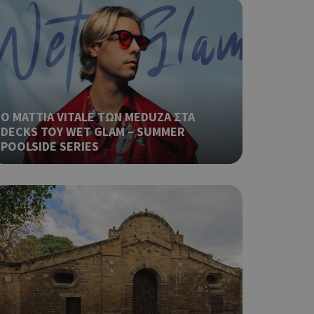
αι push down
σει την
η.
φαρμογές που
ειται για ένα
που
Ο MATTIA VITALE ΤΩΝ MEDUZA ΣΤΑ
η μεταβλητών
DECKS ΤΟΥ WET GLAM – SUMMER
νήθως είναι
γείται, ο
POOLSIDE SERIES
ναι
 αλλά ένα καλό
 κατάστασης
 σελίδων.
ping δηλαδή να
ρα στον χρήστη
 όπως είναι το
αι push down
ια τη διάκριση
ό είναι