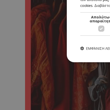
cookies.
Διαβάστε
Απολύτω
απαραίτη
ΕΜΦΆΝΙΣΗ Λ
Τα απολύτως απαραίτητα
ιστότοπος δεν μπορεί ν
Ονοματεπώνυμο
G_ENABLED_IDPS