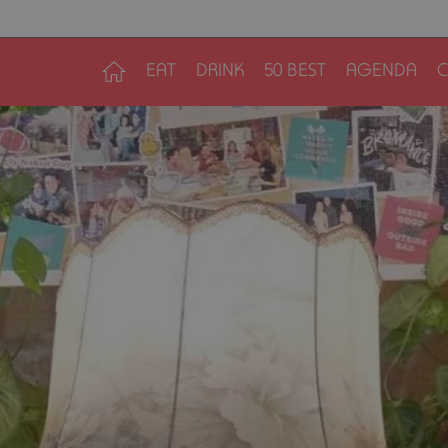
EAT
DRINK
50 BEST
AGENDA
C