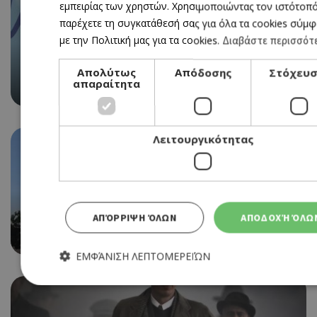
εμπειρίας των χρηστών. Χρησιμοποιώντας τον ιστότοπό
παρέχετε τη συγκατάθεσή σας για όλα τα cookies σύμ
με την Πολιτική μας για τα cookies.
Διαβάστε περισσότ
Απολύτως
Απόδοσης
Στόχευσ
Ο MATTIA VITALE ΤΩΝ MEDUZA ΣΤΑ DECKS ΤΟΥ WET
απαραίτητα
GLAM – SUMMER POOLSIDE SERIES
Λειτουργικότητας
ΑΠΌΡΡΙΨΗ ΌΛΩΝ
ΑΠΟΔΟΧΉ ΌΛΩ
Η ΕΤΑΙΡΙΑ ΠΟΥ ΚΕΡΔΙΣΕ ΤΗΝ ΠΡΟΣΦΟΡΑ ΓΙΑ ΤΟ
ΘΑΛΑΣΣΑΚΙ, ΤΟ ΘΡΥΛΙΚΟ CAFÉ ΣΤΗ ΛΕΜΕΣΟ
ΕΜΦΆΝΙΣΗ ΛΕΠΤΟΜΕΡΕΙΏΝ
Απολύτως απαραίτητα
Απόδοσης
Στόχευσης