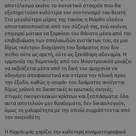
αποτέλεσμα εκείνο το συνεκτικό στοιχείο που θα
εξυπηρετούσε καλύτερα τον συντονισμό του θεατή.
Στο μεγαλύτερο μέρος της ταινίας η Μάρθα ολοένα
αποστασιοποιείται από τον σύζυγό της, ενώ εκείνος
επιχειρεί μάταια να ξορκίσει τον θάνατο μέσα από την
επιβεβαίωση των σπηλαιωδών ενστίκτων του, σε μια
δίχως «κέντρο» διαχείριση του δράματος που δεν
πείθει ούτε ως αρετή, ούτε ως ξεκάθαρη αδυναμία. Η
ερμηνεία της θεματικής από τον Μουντρουκσό μοιάζει
να εκβιάζεται μέσα από τη δική του αμηχανία να
οδηγήσει αποφασιστικά και στέρεα την πλοκή προς
την έξοδο, καθώς η «ουρά» του δράματος ανοίγεται
δίχως χαλινό σε δικαστικές κι ερωτικές σκηνές,
στιγμές οικογενειακών κρίσεων και ξεσπάσματα: όλα
αυτά αποτελούν μεν θραύσματα, δεν δικαιολογούν,
όμως τη χαλαρότητα με την οποία συρράπτονται από
τον σκηνοθέτη.
Η Κίρμπι μάς χαρίζει την καλύτερη κινηματογραφικά