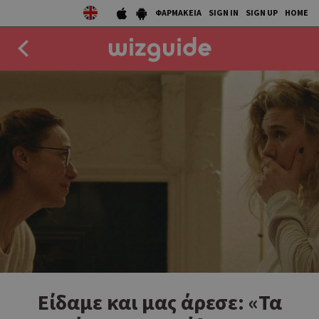
ΦΑΡΜΑΚΕΙΑ
SIGN IN
SIGN UP
HOME
EAT
DRINK
50 BEST
AGENDA
COLLECTIONS
STORIES
NEWS
Eίδαμε και μας άρεσε: «Τα