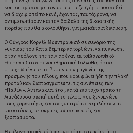
στη συνέχεια απλώνεται στις συνέπειες του θανάτου
και του τρόπου με τον οποίο το ζευγάρι προσπαθεί
να διαχειριστεί το κενό, έχοντας, ταυτόχρονα, να
αντιμετωπίσουν και τον δαίδαλο της δικαστικής
πορείας που θα ακολουθήσει για μια κάποια δικαίωση.
Ο Ούγγρος Κορνέλ Μουντρουκσό σε σενάριο της
γυναίκας του Κάτα Βέμπερ κατορθώνει να πυκνώσει
στον πρόλογο της ταινίας έναν αυτοβιογραφικό
«δυσανάβατο» συναισθηματικό Γολγοθά, άρτια
στοιχειωμένο με τη βασανιστική αγωνία της
προσμονής του τέλους, που κορυφώνει ήδη την πλοκή
προτού καν διαπραγματευτεί τις συνέπειες των
«Παθών». Αντανακλά, έτσι, κατά εύστοχο τρόπο τη
λιμνάζουσα σιωπή μετά το τέλος, που ξεγυμνώνει
τους χαρακτήρες και τους επιτρέπει να μιλήσουν με
αποστάσεις, με ακραίες συμπεριφορές και
ξεσπάσματα.
Η εύλογη αποκλιμάκωση, ωστόσο, στερεί από το