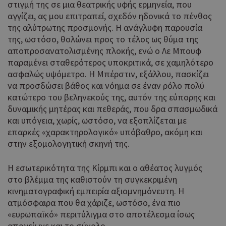
στιγμή της σε μια θεατρικής υφής ερμηνεία, που
αγγίζει, ας μου επιτραπεί, σχεδόν ηδονικά το πένθος
της αλύτρωτης προσμονής. Η ανάγλυφη παρουσία
της, ωστόσο, θολώνει προς το τέλος ως θύμα της
αποπροσανατολισμένης πλοκής, ενώ ο Λε Μπουφ
παραμένει σταθερότερος υποκριτικά, σε χαμηλότερο
ασφαλώς υψόμετρο. Η Μπέρστιν, εξάλλου, πασκίζει
να προσδώσει βάθος και νόημα σε έναν ρόλο πολύ
κατώτερο του βεληνεκούς της, αυτόν της εύπορης και
δυναμικής μητέρας και πεθεράς, που δρα σπασμωδικά
και υπόγεια, χωρίς, ωστόσο, να εξοπλίζεται με
επαρκές «χαρακτηρολογικό» υπόβαθρο, ακόμη και
στην εξομολογητική σκηνή της.
Η εσωτερικότητα της Κίρμπι και ο αθέατος λυγμός
στο βλέμμα της καθιστούν τη συγκεκριμένη
κινηματογραφική εμπειρία αξιομνημόνευτη. Η
ατμόσφαιρα που θα χάριζε, ωστόσο, ένα πιο
«ευρωπαϊκό» περιτύλιγμα στο αποτέλεσμα ίσως
απογείωνε και το σύνολο.