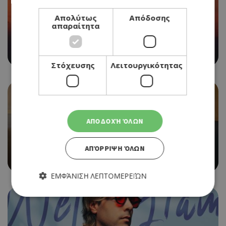
Απολύτως
Απόδοσης
απαραίτητα
VERSUS SUMMER PARTY ΣΤΗΝ ΠΑΡΑΛΙΑ ΤΗΣ ΑΓΙΑΣ
ΤΡΙΑΔΑΣ
Στόχευσης
Λειτουργικότητας
ΑΠΟΔΟΧΉ ΌΛΩΝ
ΑΠΌΡΡΙΨΗ ΌΛΩΝ
Ο ΜΙΧΑΛΗΣ ΠΕΡΣΙΑΝΗΣ ΕΠΙΣΤΡΕΦΕΙ ΣΤΗΝ
«ΚΑΘΗΜΕΡΙΝΗ» ΚΥΠΡΟΥ ΩΣ ΣΥΜΒΟΥΛΟΣ ΕΚΔΟΣΗΣ
ΕΜΦΆΝΙΣΗ ΛΕΠΤΟΜΕΡΕΙΏΝ
Απολύτως απαραίτητα
Απόδοσης