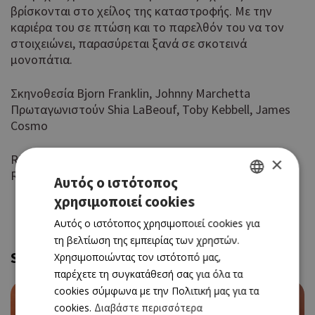
βρίσκονται στο χείλος της καταστροφής. Με την
καριέρα του σε πτώση και το παρελθόν του να τον
στοιχειώνει, παρασύρεται ξανά σε σκοτεινά
μονοπάτια.
Σκηνοθεσία Bjorn Franklin, Johnny Marchetta
Πρωταγωνιστούν Shia LaBeouf, Toby Kebbell, James
Cosmo
RΙΟ Premier Cinema (Νicosia Mall) 22.15
×
RIO (Λεμεσός) 22.00
Αυτός ο ιστότοπος
χρησιμοποιεί cookies
GREEK
Αυτός ο ιστότοπος χρησιμοποιεί cookies για
ENGLISH
τη βελτίωση της εμπειρίας των χρηστών.
Similar
Χρησιμοποιώντας τον ιστότοπό μας,
παρέχετε τη συγκατάθεσή σας για όλα τα
cookies σύμφωνα με την Πολιτική μας για τα
cookies.
Διαβάστε περισσότερα