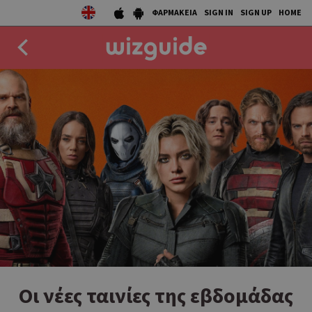
ΦΑΡΜΑΚΕΙΑ
SIGN IN
SIGN UP
HOME
EAT
DRINK
50 BEST
AGENDA
COLLECTIONS
STORIES
NEWS
Oι νέες ταινίες της εβδομάδας