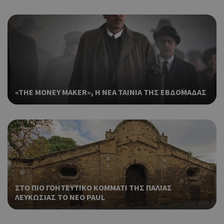
Αυτό το cooki
Google LLC
περιεχόμ
ορίζεται από 
.wiz-guide.com
μια σειρ
Google Analyti
πλατφόρ
Αποθηκεύει κ
δικτύωση
ενημερώνει μι
κοινής χ
μοναδική τιμή
Πιστεύετα
κάθε σελίδα 
είναι ένα
επισκέπτεται κ
cookie α
χρησιμοποιείτ
AddThis 
_gat_gtag_UA_57969101_8
.wiz-guide.com
53
για τον
δεν έχει
δευτερόλεπτα
υπολογισμό κ
«THE MONEY MAKER», Η ΝΕΑ ΤΑΙΝΙΑ ΤΗΣ ΕΒΔΟΜΑΔΑΣ
τεκμηριω
την
αλλά έχε
παρακολούθη
κατηγορι
των προβολώ
με την υ
σελίδας.
ότι εξυπη
παρόμοι
Αυτό το όνομ
_ga
2
Google LLC
με άλλα 
χρόνια
cookie σχετίζε
.wiz-guide.com
που ορίζε
με το Google
υπηρεσία
Universal Anal
- το οποίο
Αυτό το 
__atuvc
1 χρόνος 1
Oracle
ΣΤΟ ΠΙΟ ΓΟΗΤΕΥΤΙΚΟ ΚΟΜΜΑΤΙ ΤΗΣ ΠΑΛΙΑΣ
uvc
1 χρόνος 1
αποτελεί
Oracle
μήνας
συνδέετα
μήνας
Corporation
ΛΕΥΚΩΣΙΑΣ ΤΟ ΝΕΟ PAUL
σημαντική
Corporation
widget κ
cyprus.wiz-
ενημέρωση γι
.addthis.com
χρήσης A
guide.com
πιο συχνά
το οποίο 