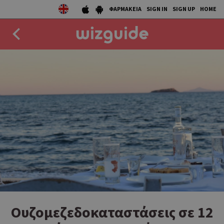
ΦΑΡΜΑΚΕΙΑ
SIGN IN
SIGN UP
HOME
EAT
DRINK
50 BEST
AGENDA
COLLECTIONS
STORIES
NEWS
Ουζομεζεδοκαταστάσεις σε 12