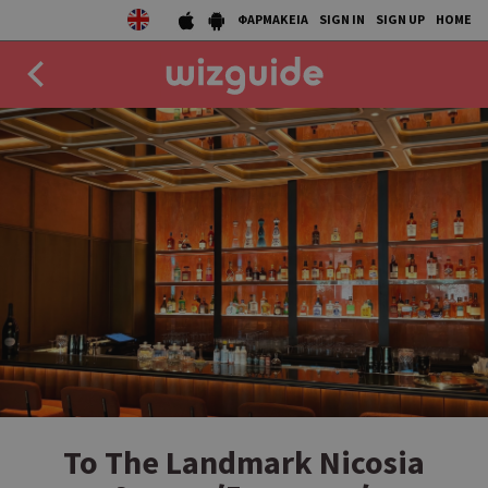
ΦΑΡΜΑΚΕΙΑ
SIGN IN
SIGN UP
HOME
EAT
DRINK
50 BEST
AGENDA
COLLECTIONS
STORIES
NEWS
Το The Landmark Nicosia