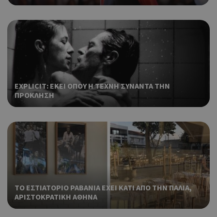
γλώ
επι
Coo
PHPSESSID
συνεδρία
PHP.net
δημ
cyprusen.wiz-
guide.com
από
που
στη
Πρό
ανα
EXPLICIT: ΕΚΕΙ ΟΠΟΥ Η ΤΕΧΝΗ ΣΥΝΑΝΤΑ ΤΗΝ
γεν
ΠΡΟΚΛΗΣΗ
πο
χρη
για
μετ
περ
λει
χρή
είν
τυχ
πο
δημ
ΤΟ ΕΣΤΙΑΤΟΡΙΟ ΡΑΒΑΝΙΑ ΕΧΕΙ ΚΑΤΙ ΑΠΟ ΤΗΝ ΠΑΛΙΑ,
τρό
ΑΡΙΣΤΟΚΡΑΤΙΚΗ ΑΘΗΝΑ
οπο
είν