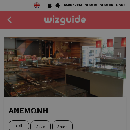
ΦΑΡΜΑΚΕΙΑ
SIGN IN
SIGN UP
HOME
EAT
DRINK
50 BEST
AGENDA
COLLECTIONS
STORIES
AΝΕΜΩΝΗ
NEWS
Call
Save
Share