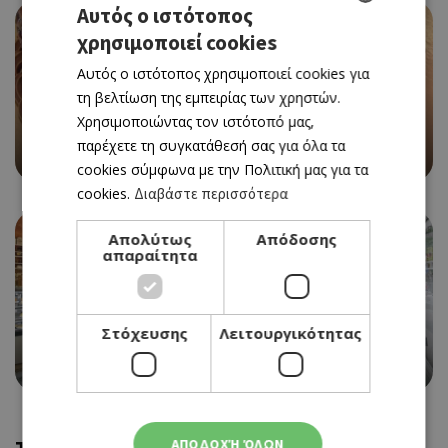
Αυτός ο ιστότοπος
χρησιμοποιεί cookies
GREEK
Αυτός ο ιστότοπος χρησιμοποιεί cookies για
ENGLISH
τη βελτίωση της εμπειρίας των χρηστών.
Χρησιμοποιώντας τον ιστότοπό μας,
SWEET TOOTH
παρέχετε τη συγκατάθεσή σας για όλα τα
SWEET NEST PATISSERIE
cookies σύμφωνα με την Πολιτική μας για τα
cookies.
Διαβάστε περισσότερα
Απολύτως
Απόδοσης
απαραίτητα
Στόχευσης
Λειτουργικότητας
SWEET TOOTH
ΓΙΑΓΙΑ ΒΙΚΤΩΡΙΑ
ΑΠΟΔΟΧΉ ΌΛΩΝ