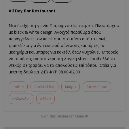
All Day Bar Restaurant
Νέα άφιξη στη γωνία Πατριάρχου Ιωακείμ και Πλουτάρχου
με black & white design. Ανοιχτά παράθυρα όπου
παραγγέλνεις τον καφέ σου στο πάσο από το πρωί,
τραπεζάκια για ένα ελαφρύ σάντουιτς και τάρτες τα
μεσημέρια και μπάρες για κοκτέιλ όταν νυχτώνει. Μπορείς
να τα πάρεις και στο χέρι στη λογική street food αλλά το
ντεκόρ σε τραβάει να το απολαύσεις επί τόπου. Στέκι για
μετά τη δουλειά. ΔΕΥ-ΚΥΡ 08.00-02.00
Coffee
Cocktail Bar
Μπίρα
Street Food
Κολωνάκι
Αθήνα
Own this business? Claim it!