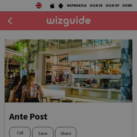
ΦΑΡΜΑΚΕΙΑ
SIGN IN
SIGN UP
HOME
EAT
DRINK
50 BEST
AGENDA
COLLECTIONS
STORIES
Ante Post
NEWS
Call
Save
Share