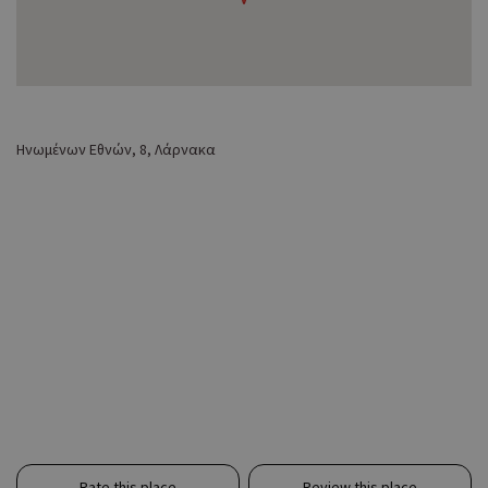
Ηνωμένων Εθνών, 8, Λάρνακα
Rate this place
Review this place