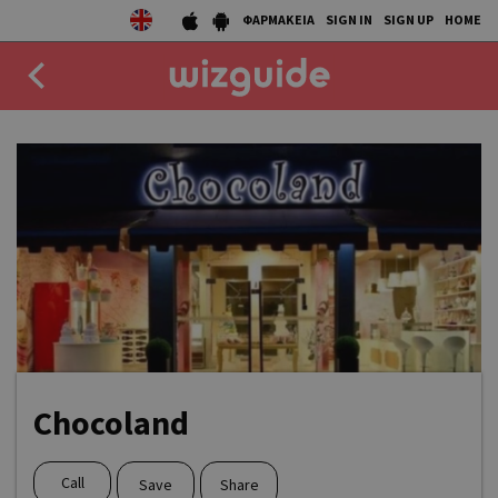
ΦΑΡΜΑΚΕΙΑ
SIGN IN
SIGN UP
HOME
EAT
DRINK
50 BEST
AGENDA
COLLECTIONS
STORIES
Chocoland
NEWS
Call
Save
Share