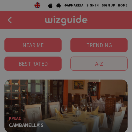
ΦΑΡΜΑΚΕΙΑ
SIGN IN
SIGN UP
HOME
EAT
NEAR ME
TRENDING
DRINK
BEST RATED
A-Z
50 BEST
AGENDA
COLLECTIONS
STORIES
ΚΡΕΑΣ
NEWS
CAMBANELLA'S