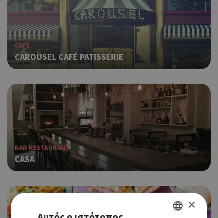
CAFE
CAROUSEL CAFÉ PATISSERIE
BAR RESTAURANT
CASA
×
Αυτός ο ιστότοπος