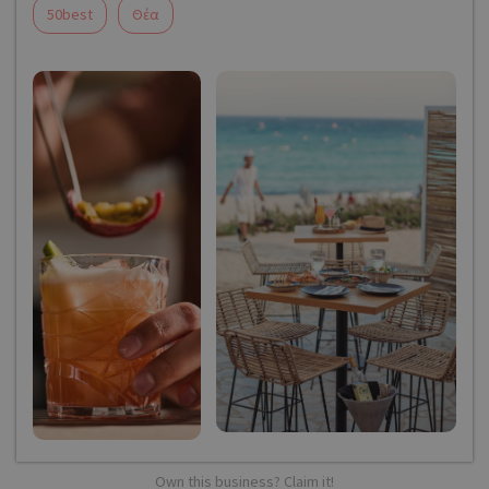
50best
Θέα
Own this business? Claim it!