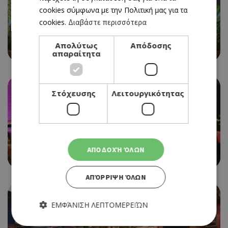
cookies σύμφωνα με την Πολιτική μας για τα
cookies.
Διαβάστε περισσότερα
CAFE RESTAURANT
Απολύτως
Απόδοσης
BEAN BAR 360
απαραίτητα
Στόχευσης
Λειτουργικότητας
LIVE BAR
ΑΠΟΔΟΧΉ ΌΛΩΝ
7 SEAS
ΑΠΌΡΡΙΨΗ ΌΛΩΝ
ΕΜΦΆΝΙΣΗ ΛΕΠΤΟΜΕΡΕΙΏΝ