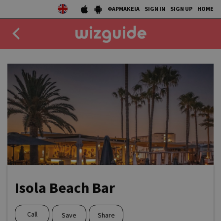
ΦΑΡΜΑΚΕΙΑ
SIGN IN
SIGN UP
HOME
EAT
DRINK
50 BEST
AGENDA
COLLECTIONS
STORIES
Isola Beach Bar
NEWS
Call
Save
Share