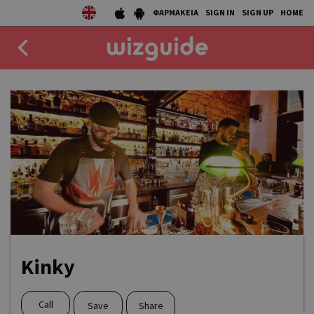
ΦΑΡΜΑΚΕΙΑ
SIGN IN
SIGN UP
HOME
EAT
DRINK
50 BEST
AGENDA
COLLECTIONS
STORIES
Kinky
NEWS
Call
Save
Share