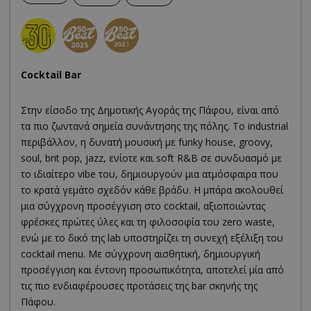
Cocktail Bar
Στην είσοδο της Δημοτικής Αγοράς της Πάφου, είναι από
τα πιο ζωντανά σημεία συνάντησης της πόλης. Το industrial
περιβάλλον, η δυνατή μουσική με funky house, groovy,
soul, brit pop, jazz, ενίοτε και soft R&B σε συνδυασμό με
το ιδιαίτερο vibe του, δημιουργούν μια ατμόσφαιρα που
το κρατά γεμάτο σχεδόν κάθε βράδυ. Η μπάρα ακολουθεί
μια σύγχρονη προσέγγιση στο cocktail, αξιοποιώντας
φρέσκες πρώτες ύλες και τη φιλοσοφία του zero waste,
ενώ με το δικό της lab υποστηρίζει τη συνεχή εξέλιξη του
cocktail menu. Με σύγχρονη αισθητική, δημιουργική
προσέγγιση και έντονη προσωπικότητα, αποτελεί μία από
τις πιο ενδιαφέρουσες προτάσεις της bar σκηνής της
Πάφου.