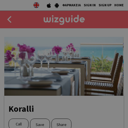
ΦΑΡΜΑΚΕΙΑ
SIGN IN
SIGN UP
HOME
EAT
DRINK
50 BEST
AGENDA
COLLECTIONS
STORIES
Koralli
NEWS
Call
Save
Share