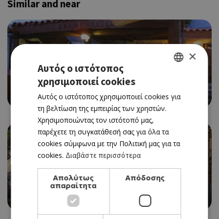
Similar and near
×
Αυτός ο ιστότοπος
χρησιμοποιεί cookies
GREEK
ΠΑΡΑΔΟΣΙΑΚΗ ΤΑΒΕΡΝΑ
AYIA ANNA TAVERN
Αυτός ο ιστότοπος χρησιμοποιεί cookies για
ENGLISH
τη βελτίωση της εμπειρίας των χρηστών.
Χρησιμοποιώντας τον ιστότοπό μας,
παρέχετε τη συγκατάθεσή σας για όλα τα
cookies σύμφωνα με την Πολιτική μας για τα
cookies.
Διαβάστε περισσότερα
Απολύτως
Απόδοσης
απαραίτητα
ΠΑΡΑΔΟΣΙΑΚΗ ΤΑΒΕΡΝΑ
ΑΙΓΑΙΟΝ