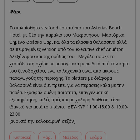
Ψάρι
To καλαίσθητo seafood εστιατόριο του Asterias Βeach
Hotel, με θέα την παραλία του Μακρόνησου. Μαστόρικα
ψημένο φρέσκο ψάρι και όλα τα κλασικά θαλασσινά αλλά
σε πειραγμένες version από τον executive chef Δημήτρη
Αλεξάνδρου και της ομάδας του. Μεγάλο σουξέ το
χταπόδι στη σχάρα με μεσογειακά μυρωδικά από τον κήπο
του ξενοδοχείου, ενώ τα λαχανικά είναι από μικρούς
παραγωγούς της περιοχής. Τα platters με διάφορα
θαλασσινά είναι ό,τι πρέπει για να περάσεις καλά με την
παρέα. Εξασφαλισμένη ποιότητα, επαγγελματική
εξυπηρέτηση, καλές τιμές και με χαλαρή διάθεση, είναι
ιδανικό για μετά το μπάνιο. ΔΕΥ-ΚΥΡ 11.00-15.00 & 19.00-
23.00
(ανοικτό την καλοκαιρινή σεζόν)
Κυπριακή
Ψάρι
Μεζέδες
Σχάρα