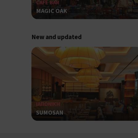
CAFE BAR
MAGIC OAK
LangCookie
New and updated
PHPSESSID
ΙΑΠΩΝΙΚΗ
takeOverCookie
SUMOSAN
__cf_bm