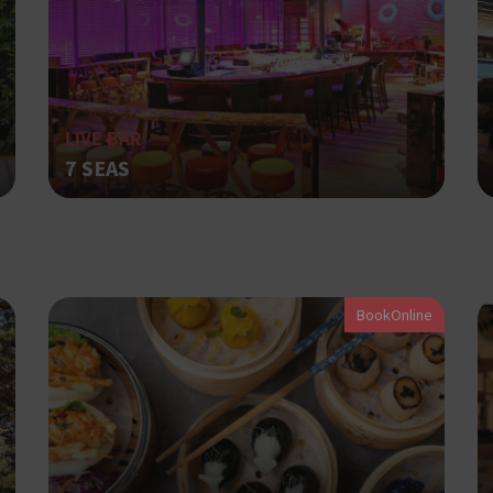
Χρησιμοποιήθηκε για σύνδεση στ
συνεδρία
Google LLC
.cyprusen.wiz-
guide.com
Cookie που δημιουργείται από ε
συνεδρία
PHP.net
βασίζονται στη γλώσσα PHP. Πρόκ
cyprus.wiz-
guide.com
αναγνωριστικό γενικού σκοπού 
LIVE BAR
χρησιμοποιείται για τη διατήρησ
περιόδου λειτουργίας χρήστη. Συ
7 SEAS
ένας τυχαίος αριθμός που δημιουρ
τρόπος με τον οποίο μπορεί να εί
συγκεκριμένος για τον ιστότοπο,
παράδειγμα είναι η διατήρηση της
Google Privacy Policy
σύνδεσης για έναν χρήστη μεταξύ
Χρησιμοποιήθηκε για σύνδεση στ
συνεδρία
Google LLC
BookOnline
.cyprus.wiz-
guide.com
Χρησιμοποιείται για σκοπούς Cap
cyprus.wiz-
1 μέρα
guide.com
εμφανίζει μόνο μια φορά την ημέ
διάφορες διαφημιστικές ενέργειες
take over banner και τα push up κ
banners.
Χρησιμοποιείται για σκοπούς Cap
opup
cyprus.wiz-
10 χρόνια