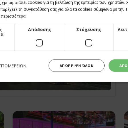
 χρησιμοποιεί cookies για τη βελτίωση της εμπειρίας των χρηστών.
 παρέχετε τη συγκατάθεσή σας για όλα τα cookies σύμφωνα με την Πο
 περισσότερα
ς
Απόδοσης
Στόχευσης
Λειτ
τα
ΕΠΤΟΜΕΡΕΙΏΝ
ΑΠΌΡΡΙΨΗ ΌΛΩΝ
ΑΠΟ
business? Claim it!
Απολύτως απαραίτητα
Απόδοσης
Στόχευσης
Λειτουργικότητας
 cookies επιτρέπουν βασικές λειτουργίες του ιστότοπου, όπως τη σύνδεση χρήστη και τη διαχείρι
α χρησιμοποιηθεί σωστά χωρίς τα απολύτως απαραίτητα cookies.
Προμηθευτής
Λήξη
Περιγραφή
Πεδίο
/