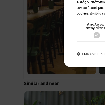
Αυτός ο ιστότοπος
τον ιστότοπό μας,
cookies.
Διαβάστε
Απολύτω
απαραίτη
ΕΜΦΆΝΙΣΗ Λ
Own this 
Similar and near
Τα απολύτως απαραίτητα
ιστότοπος δεν μπορεί ν
Ονοματεπώνυμο