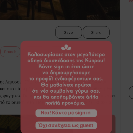
w
Save
Share
Brunch
Λεμεσός
Κέντρο
της Λεμεσού. Εδώ, σε ένα εκλεπτυσμένο περιβάλλον με
και στο πίσω μέρος η μουσική να ανεβάζει τη διάθεση, θα
ές φαγητού. Τα σαββατοκύριακα πλέον το Lithos προσφέρει
πό το brunch. ΔΕΥ-ΠΑΡ 17.00-02.00, ΣΑΒ-ΚΥΡ 10.00-02.00