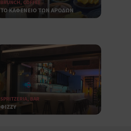
BRUNCH, COFFEE
ρα στον χρήστη
 όπως είναι το
ΤΟ ΚΑΦΕΝΕΙΟ ΤΩΝ ΑΡΟΔΩΝ
αι push down
σει την
η.
φαρμογές που
ειται για ένα
που
η μεταβλητών
νήθως είναι
γείται, ο
ναι
 αλλά ένα καλό
 κατάστασης
 σελίδων.
SPRITZERIA, BAR
ping δηλαδή να
ρα στον χρήστη
ΦIZZY
 όπως είναι το
αι push down
ια τη διάκριση