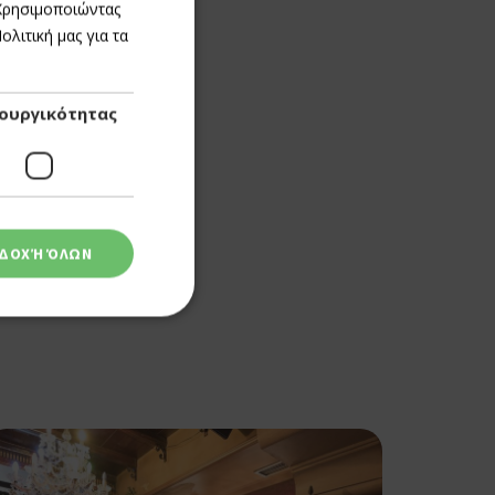
GREEK
 Χρησιμοποιώντας
λιτική μας για τα
ENGLISH
ουργικότητας
ΔΟΧΉ ΌΛΩΝ
ση λογαριασμού. Ο