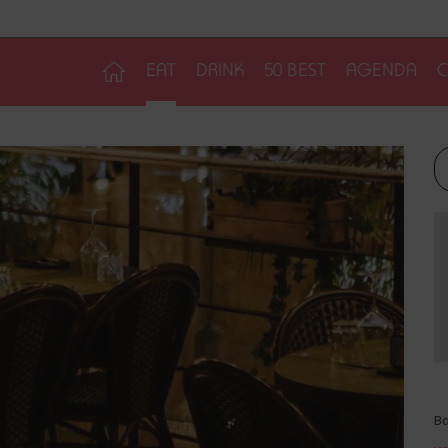
EAT
DRINK
50 BEST
AGENDA
C
Βα