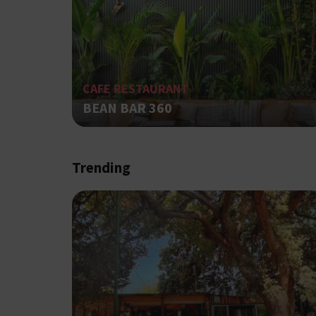
G_ENABLED_IDPS
PHPSESSID
CAFE RESTAURANT
BEAN BAR 360
Trending
G_ENABLED_IDPS
takeOverCookie
ShowNewVisitorP