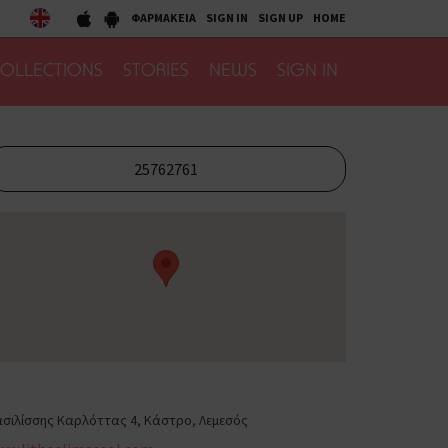
ΦΑΡΜΑΚΕΙΑ
SIGN IN
SIGN UP
HOME
OLLECTIONS
STORIES
NEWS
SIGN IN
25762761
σιλίσσης Καρλόττας 4, Κάστρο, Λεμεσός