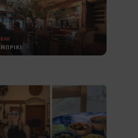
ο Google
φαρμογές που
ειται για ένα
που
BAR
η μεταβλητών
νήθως είναι
ΜΠΡΙΚΙ
γείται, ο
ναι
 αλλά ένα καλό
 κατάστασης
 σελίδων.
ο Google
ping δηλαδή να
ρα στον χρήστη
 όπως είναι το
αι push down
ping δηλαδή να