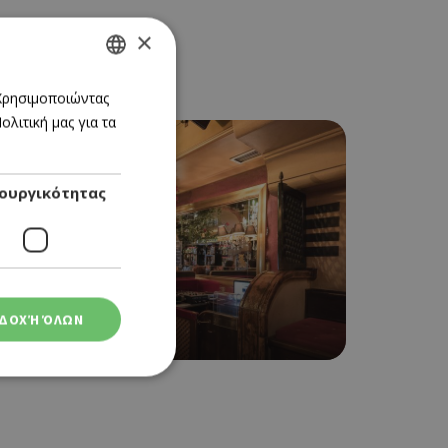
×
GREEK
 Χρησιμοποιώντας
λιτική μας για τα
ENGLISH
ουργικότητας
BAR
ΔΟΧΉ ΌΛΩΝ
ΜΠΡΙΚΙ