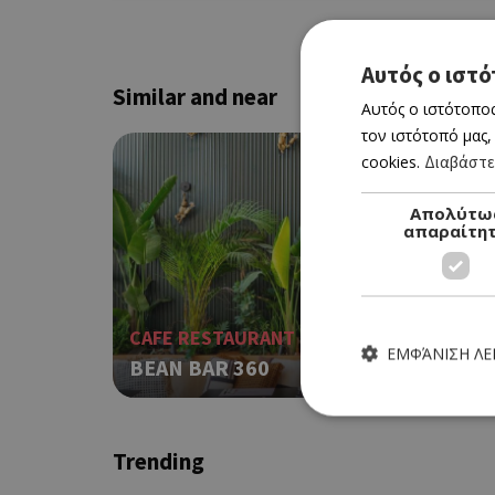
Αυτός ο ιστό
Similar and near
Αυτός ο ιστότοπος
τον ιστότοπό μας,
cookies.
Διαβάστε
Απολύτω
απαραίτη
CAFE RESTAURANT
ΕΜΦΆΝΙΣΗ Λ
BEAN BAR 360
Trending