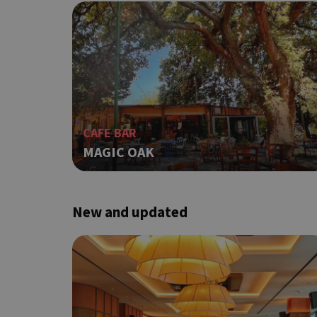
Τα απολύτως απαραίτητα
ιστότοπος δεν μπορεί ν
Ονοματεπώνυμο
G_ENABLED_IDPS
PHPSESSID
CAFE BAR
MAGIC OAK
New and updated
G_ENABLED_IDPS
takeOverCookie