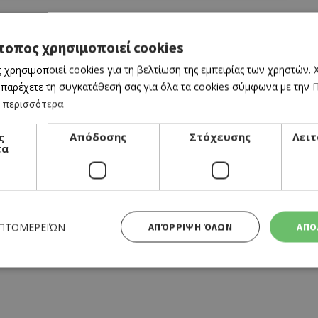
τοπος χρησιμοποιεί cookies
 χρησιμοποιεί cookies για τη βελτίωση της εμπειρίας των χρηστών.
 παρέχετε τη συγκατάθεσή σας για όλα τα cookies σύμφωνα με την Πο
 περισσότερα
ς
Απόδοσης
Στόχευσης
Λειτ
τα
LIVE BAR
ΕΠΤΟΜΕΡΕΙΏΝ
ΑΠΌΡΡΙΨΗ ΌΛΩΝ
ΑΠΟ
7 SEAS
Απολύτως απαραίτητα
Απόδοσης
Στόχευσης
Λειτουργικότητας