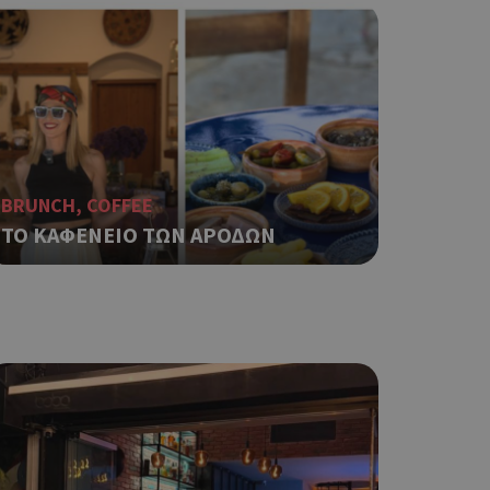
ση λογαριασμού. Ο
ο Google
φαρμογές που
ειται για ένα
BRUNCH, COFFEE
που
ΤΟ ΚΑΦΕΝΕΙΟ ΤΩΝ ΑΡΟΔΩΝ
η μεταβλητών
νήθως είναι
γείται, ο
ναι
 αλλά ένα καλό
 κατάστασης
 σελίδων.
ο Google
ping δηλαδή να
ρα στον χρήστη