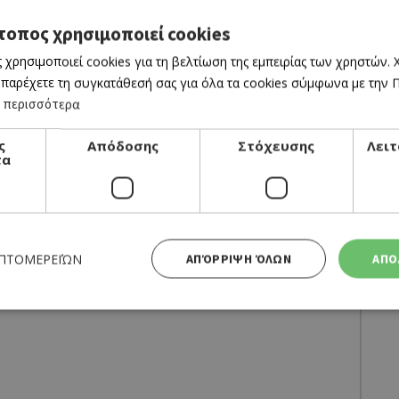
τοπος χρησιμοποιεί cookies
 χρησιμοποιεί cookies για τη βελτίωση της εμπειρίας των χρηστών.
 παρέχετε τη συγκατάθεσή σας για όλα τα cookies σύμφωνα με την Πο
 περισσότερα
ς
Απόδοσης
Στόχευσης
Λειτ
τα
ΕΠΤΟΜΕΡΕΙΏΝ
ΑΠΌΡΡΙΨΗ ΌΛΩΝ
ΑΠΟ
Απολύτως απαραίτητα
Απόδοσης
Στόχευσης
Λειτουργικότητας
 cookies επιτρέπουν βασικές λειτουργίες του ιστότοπου, όπως τη σύνδεση χρήστη και τη διαχείρι
α χρησιμοποιηθεί σωστά χωρίς τα απολύτως απαραίτητα cookies.
business? Claim it!