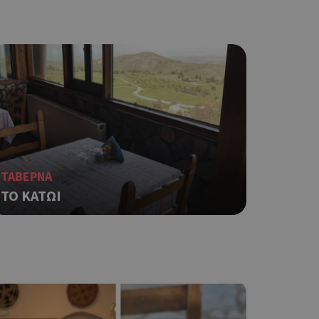
ο Google
φαρμογές που
ειται για ένα
που
η μεταβλητών
νήθως είναι
γείται, ο
ναι
ΤΑΒΕΡΝΑ
 αλλά ένα καλό
ΤΟ ΚΑΤΩΙ
 κατάστασης
 σελίδων.
ο Google
ping δηλαδή να
ρα στον χρήστη
 όπως είναι το