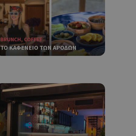
αι push down
ping δηλαδή να
ρα στον χρήστη
 όπως είναι το
αι push down
BRUNCH, COFFEE
ΤΟ ΚΑΦΕΝΕΙΟ ΤΩΝ ΑΡΟΔΩΝ
σει την
η.
φαρμογές που
ειται για ένα
που
η μεταβλητών
νήθως είναι
γείται, ο
ναι
 αλλά ένα καλό
 κατάστασης
 σελίδων.
ping δηλαδή να
ρα στον χρήστη
 όπως είναι το