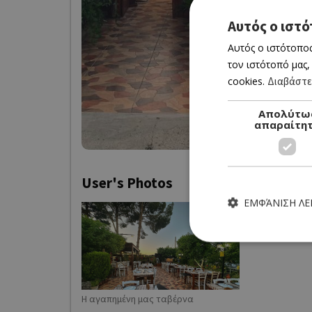
Αυτός ο ιστό
Αυτός ο ιστότοπος
τον ιστότοπό μας,
cookies.
Διαβάστε
Απολύτω
απαραίτη
User's Photos
ΕΜΦΆΝΙΣΗ Λ
Τα απολύτως απαραίτητα
Η αγαπημένη μας ταβέρνα
ιστότοπος δεν μπορεί ν
Own this 