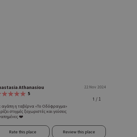
nastasia Athanasiou
22 Nov 2024
5
/ 1
1
ε αγάπη η ταβέρνα «Το Οδόφραγμα»
ρίζει στιγμές ξεχωριστές και γεύσεις
απημένες ❤️
Rate this place
Review this place