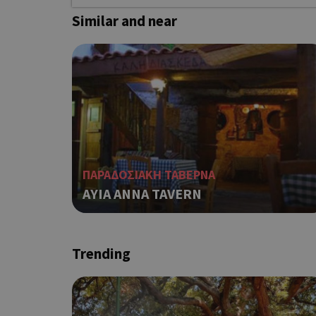
Similar and near
Ονοματεπώνυμο
G_ENABLED_IDPS
PHPSESSID
ΠΑΡΑΔΟΣΙΑΚΗ ΤΑΒΕΡΝΑ
AYIA ANNA TAVERN
G_ENABLED_IDPS
Trending
takeOverCookie