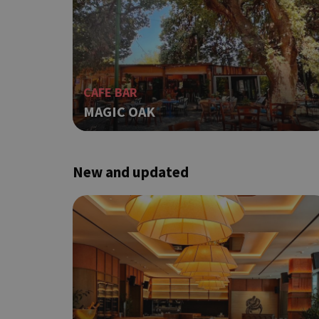
ShowNewVisitorP
CAFE BAR
MAGIC OAK
LangCookie
PHPSESSID
New and updated
takeOverCookie