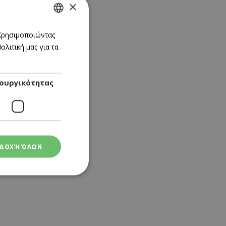
×
GREEK
 Χρησιμοποιώντας
λιτική μας για τα
ENGLISH
ουργικότητας
ΔΟΧΉ ΌΛΩΝ
ση λογαριασμού. Ο