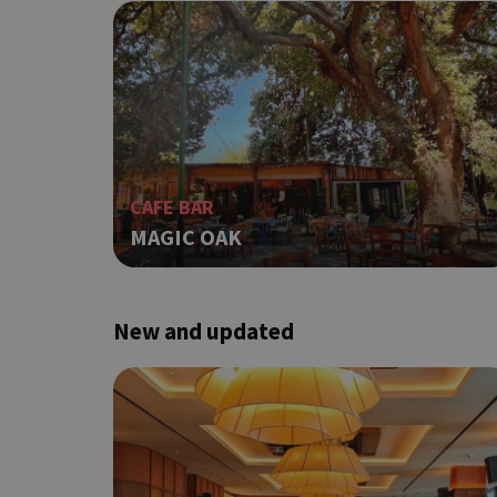
G_ENABLED_IDPS
CAFE BAR
takeOverCookie
MAGIC OAK
New and updated
ShowNewVisitorP
LangCookie