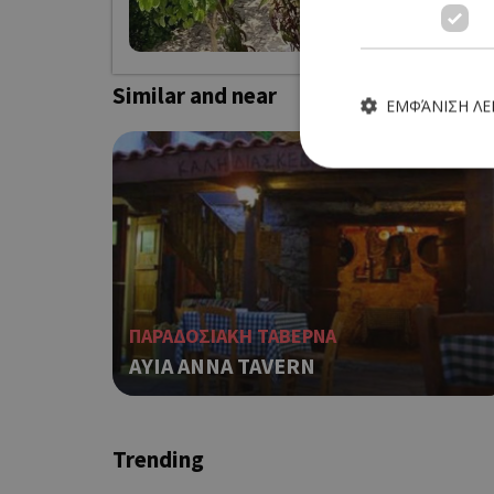
Own this 
Similar and near
ΕΜΦΆΝΙΣΗ Λ
Τα απολύτως απαραίτητα
ιστότοπος δεν μπορεί ν
Ονοματεπώνυμο
ΠΑΡΑΔΟΣΙΑΚΗ ΤΑΒΕΡΝΑ
G_ENABLED_IDPS
AYIA ANNA TAVERN
PHPSESSID
Trending