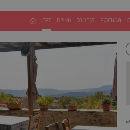
EAT
DRINK
50 BEST
AGENDA
C
Βά