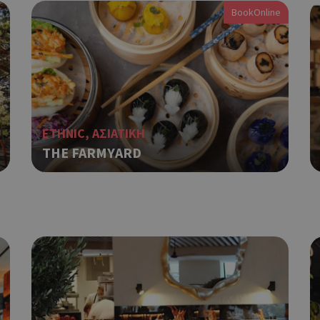
περιόδου λειτουργίας χρήστη. Συ
BookOnline
ένας τυχαίος αριθμός που δημιουρ
τρόπος με τον οποίο μπορεί να εί
συγκεκριμένος για τον ιστότοπο,
παράδειγμα είναι η διατήρηση της
Google Privacy Policy
σύνδεσης για έναν χρήστη μεταξύ
Χρησιμοποιήθηκε για σύνδεση στ
συνεδρία
Google LLC
.cyprus.wiz-
guide.com
ETHNIC, ΑΣΙΑΤΙΚΗ
Χρησιμοποιείται για σκοπούς Cap
cyprus.wiz-
1 μέρα
THE FARMYARD
guide.com
εμφανίζει μόνο μια φορά την ημέ
διάφορες διαφημιστικές ενέργειες
take over banner και τα push up κ
banners.
Χρησιμοποιείται για σκοπούς Cap
opup
cyprus.wiz-
10 χρόνια
guide.com
εμφανίζει μόνο μια φορά την ημέ
διάφορες διαφημιστικές ενέργειες
take over banner και τα push up κ
banners.
Χρησιμοποιείται για να προσδιορί
cyprusen.wiz-
1 εβδομάδα 3
guide.com
μέρες
επιλεγμένη γλώσσα του επισκέπτ