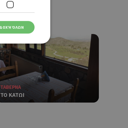
ΔΟΧΉ ΌΛΩΝ
ση λογαριασμού. Ο
ΤΑΒΕΡΝΑ
ο Google
ΤΟ ΚΑΤΩΙ
φαρμογές που
ειται για ένα
που
η μεταβλητών