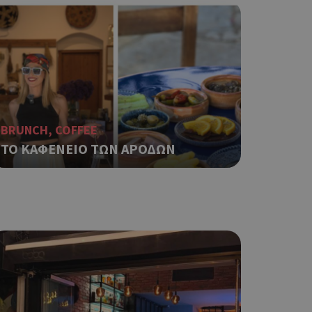
νήθως είναι
γείται, ο
ναι
 αλλά ένα καλό
 κατάστασης
 σελίδων.
ο Google
BRUNCH, COFFEE
ping δηλαδή να
ΤΟ ΚΑΦΕΝΕΙΟ ΤΩΝ ΑΡΟΔΩΝ
ρα στον χρήστη
 όπως είναι το
αι push down
ping δηλαδή να
ρα στον χρήστη
 όπως είναι το
αι push down
σει την
η.