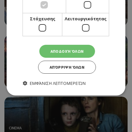
CINEMA
KING RICHARD (NΕΑ ΤΑΙΝΙΑ)
Στόχευσης
Λειτουργικότητας
25/11/2021 - 01/12/2021
ΑΠΟΔΟΧΉ ΌΛΩΝ
CINEMA
ΑΠΌΡΡΙΨΗ ΌΛΩΝ
ENCANTO (ΝΕΑ ΤΑΙΝΙΑ)
25/11/2021 - 01/12/2021
ΕΜΦΆΝΙΣΗ ΛΕΠΤΟΜΕΡΕΙΏΝ
Απολύτως απαραίτητα
Απόδοσης
Στόχευσης
Λειτουργικότητας
Τα απολύτως απαραίτητα cookies επιτρέπουν βασικές
CINEMA
λειτουργίες του ιστότοπου, όπως τη σύνδεση χρήστη και τη