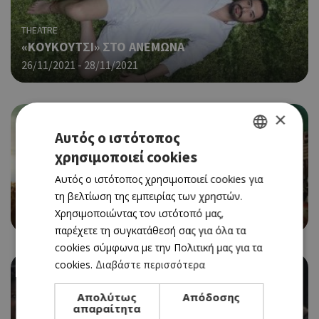
THEATRE
«ΚΟΥΚΟΥΤΣΙ» ΣΤΟ ΑΝΕΜΩΝΑ
26/11/2021 - 28/11/2021
×
Αυτός ο ιστότοπος
χρησιμοποιεί cookies
GREEK
Αυτός ο ιστότοπος χρησιμοποιεί cookies για
CINEMA
ENGLISH
GHOSTBUSTERS: AFTERLIFE (ΝΕΑ ΤΑΙΝΙΑ)
τη βελτίωση της εμπειρίας των χρηστών.
Χρησιμοποιώντας τον ιστότοπό μας,
25/11/2021 - 01/12/2021
παρέχετε τη συγκατάθεσή σας για όλα τα
cookies σύμφωνα με την Πολιτική μας για τα
cookies.
Διαβάστε περισσότερα
Απολύτως
Απόδοσης
απαραίτητα