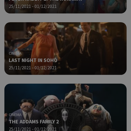
Χρη
LangCookie
cyprusen.wiz-
1 εβδομάδα 3
25/11/2021 - 01/12/2021
guide.com
μέρες
για
προ
επι
γλώ
επι
Coo
PHPSESSID
συνεδρία
PHP.net
δημ
cyprusen.wiz-
guide.com
από
CINEMA
που
LAST NIGHT IN SOHO
στη
Πρό
25/11/2021 - 01/12/2021
ανα
γεν
πο
χρη
για
μετ
περ
λει
χρή
CINEMA
είν
THE ADDAMS FAMILY 2
τυχ
πο
25/11/2021 - 01/12/2021