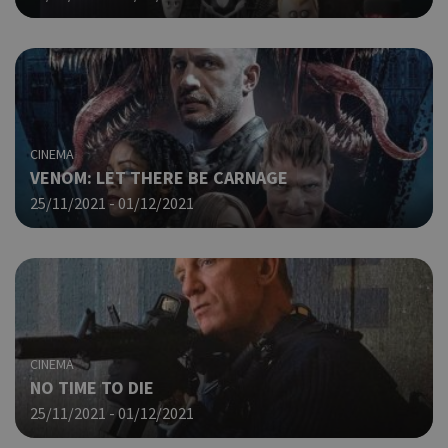
δημ
τρό
οπο
είν
συγ
για
ιστ
ένα
παρ
CINEMA
η δ
VENOM: LET THERE BE CARNAGE
κατ
25/11/2021 - 01/12/2021
σύν
ένα
μετ
Χρη
takeOverCookie
cyprusen.wiz-
1 μέρα
guide.com
για
Cap
να 
μόν
CINEMA
την
χρή
NO TIME TO DIE
δια
25/11/2021 - 01/12/2021
ενέ
είν