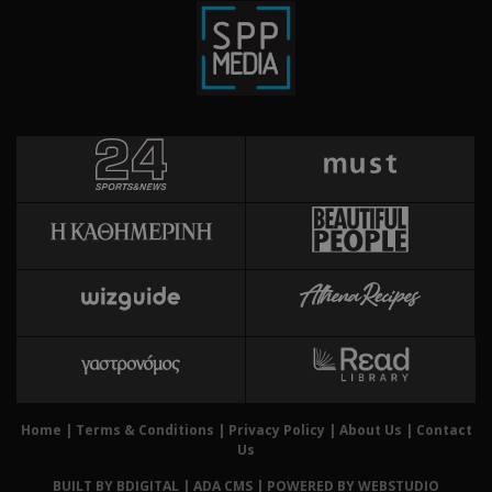
την
χρή
δια
ενέ
είν
ban
pus
dow
Χρη
ShowWizLogin
.cyprus.wiz-
1 μέρα
guide.com
για
Cap
να 
μόν
την
χρή
δια
ενέ
είν
ban
pus
dow
Home
|
Terms & Conditions
|
Privacy Policy
|
About Us
|
Contact
Us
Χρη
ShowWizLogin
cyprusen.wiz-
1 μέρα
guide.com
για
BUILT BY BDIGITAL
| ADA CMS |
POWERED BY WEBSTUDIO
Cap