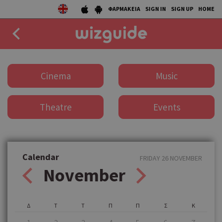
ΦΑΡΜΑΚΕΙΑ
SIGN IN
SIGN UP
HOME
EAT
Cinema
Music
DRINK
Theatre
Events
50 BEST
AGENDA
COLLECTIONS
Calendar
FRIDAY 26 NOVEMBER
November
STORIES
NEWS
Δ
Τ
Τ
Π
Π
Σ
Κ