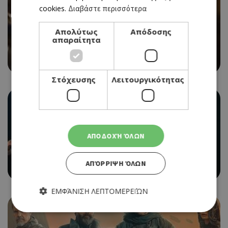
cookies.
Διαβάστε περισσότερα
Απολύτως
Απόδοσης
CINEMA
απαραίτητα
LAST NIGHT IN SOHO (ΝΕΑ ΤΑΙΝΙΑ)
04/11/2021 - 10/11/2021
Στόχευσης
Λειτουργικότητας
ΑΠΟΔΟΧΉ ΌΛΩΝ
CINEMA
THE ADDAMS FAMILY 2
ΑΠΌΡΡΙΨΗ ΌΛΩΝ
04/11/2021 - 10/11/2021
ΕΜΦΆΝΙΣΗ ΛΕΠΤΟΜΕΡΕΙΏΝ