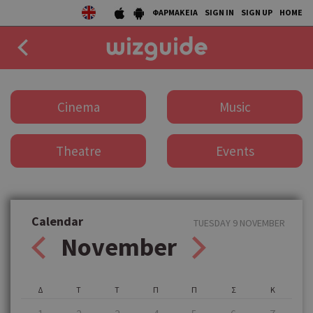
ΦΑΡΜΑΚΕΙΑ
SIGN IN
SIGN UP
HOME
EAT
Cinema
Music
DRINK
Theatre
Events
50 BEST
AGENDA
COLLECTIONS
Calendar
TUESDAY 9 NOVEMBER
November
STORIES
NEWS
Δ
Τ
Τ
Π
Π
Σ
Κ