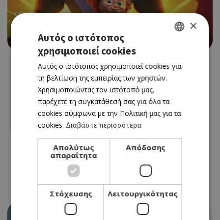
CINEMA
×
JUST SUPER
Αυτός ο ιστότοπος
31/08/2023 - 06/09/2023
χρησιμοποιεί cookies
GREEK
Αυτός ο ιστότοπος χρησιμοποιεί cookies για
ENGLISH
τη βελτίωση της εμπειρίας των χρηστών.
Χρησιμοποιώντας τον ιστότοπό μας,
παρέχετε τη συγκατάθεσή σας για όλα τα
cookies σύμφωνα με την Πολιτική μας για τα
cookies.
Διαβάστε περισσότερα
Απολύτως
Απόδοσης
απαραίτητα
Στόχευσης
Λειτουργικότητας