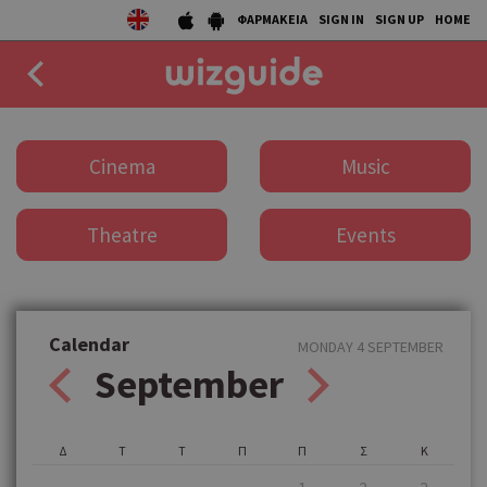
ΦΑΡΜΑΚΕΙΑ
SIGN IN
SIGN UP
HOME
EAT
Cinema
Music
DRINK
Theatre
Events
50 BEST
AGENDA
COLLECTIONS
Calendar
MONDAY 4 SEPTEMBER
September
STORIES
NEWS
Δ
Τ
Τ
Π
Π
Σ
Κ