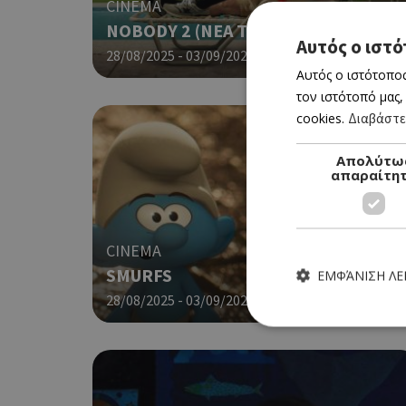
CINEMA
NOBODY 2 (ΝΕΑ ΤΑΙΝΙΑ)
Αυτός ο ιστό
28/08/2025 - 03/09/2025
Αυτός ο ιστότοπος
τον ιστότοπό μας,
cookies.
Διαβάστε
Απολύτω
απαραίτη
CINEMA
SMURFS
ΕΜΦΆΝΙΣΗ Λ
28/08/2025 - 03/09/2025
Τα απολύτως απαραίτητα