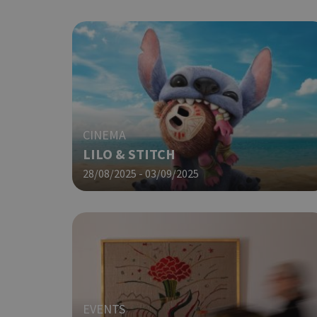
ShowNewVisitorP
LangCookie
CINEMA
LILO & STITCH
PHPSESSID
28/08/2025 - 03/09/2025
takeOverCookie
EVENTS