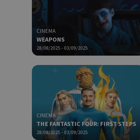
ιστότοπος δεν μπορεί ν
Ονοματεπώνυμο
G_ENABLED_IDPS
CINEMA
WEAPONS
PHPSESSID
28/08/2025 - 03/09/2025
G_ENABLED_IDPS
CINEMA
THE FANTASTIC FOUR: FIRST STEPS
takeOverCookie
28/08/2025 - 03/09/2025