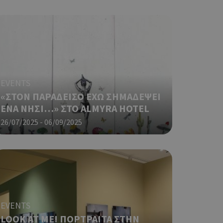
αι push down
ping δηλαδή να
ρα στον χρήστη
 όπως είναι το
αι push down
EVENTS
σει την
η.
«ΣΤΟΝ ΠΑΡΑΔΕΙΣΟ ΕΧΩ ΣΗΜΑΔΕΨΕΙ
ΕΝΑ ΝΗΣΙ…» ΣΤΟ ALMYRA HOTEL
φαρμογές που
ειται για ένα
26/07/2025 - 06/09/2025
που
η μεταβλητών
νήθως είναι
γείται, ο
ναι
 αλλά ένα καλό
 κατάστασης
 σελίδων.
EVENTS
ping δηλαδή να
ρα στον χρήστη
LOOK AT ME! ΠΟΡΤΡΑΙΤΑ ΣΤΗΝ