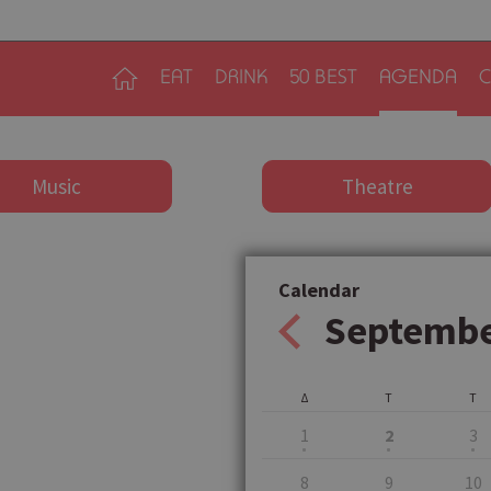
EAT
DRINK
50 BEST
AGENDA
C
Music
Theatre
Calendar
Septemb
Δ
Τ
Τ
1
2
3
8
9
10