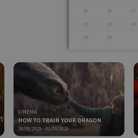
15
16
17
22
23
24
29
30
CINEMA
ΗOW TO TRAIN YOUR DRAGON
28/08/2025 - 03/09/2025