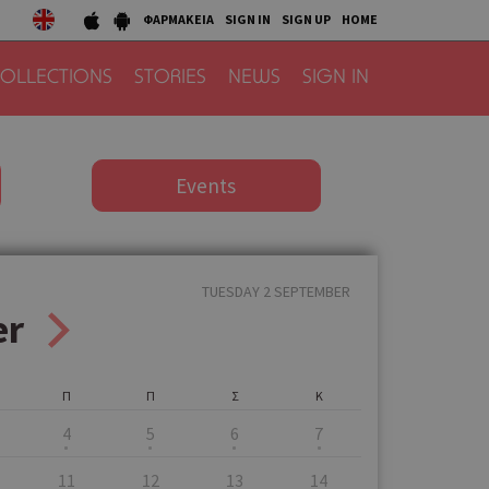
ΦΑΡΜΑΚΕΙΑ
SIGN IN
SIGN UP
HOME
OLLECTIONS
STORIES
NEWS
SIGN IN
Events
TUESDAY 2 SEPTEMBER
er
Π
Π
Σ
Κ
4
5
6
7
11
12
13
14