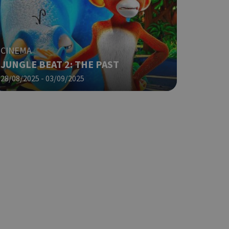
ο Google
CINEMA
JUNGLE BEAT 2: THE PAST
φαρμογές που
28/08/2025 - 03/09/2025
ειται για ένα
που
η μεταβλητών
νήθως είναι
γείται, ο
ναι
 αλλά ένα καλό
 κατάστασης
 σελίδων.
ο Google
ping δηλαδή να
ρα στον χρήστη
 όπως είναι το