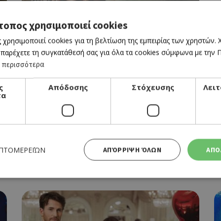
CINEMA
BRING HER BACK
τοπος χρησιμοποιεί cookies
28/08/2025 - 03/09/2025
 χρησιμοποιεί cookies για τη βελτίωση της εμπειρίας των χρηστών.
 παρέχετε τη συγκατάθεσή σας για όλα τα cookies σύμφωνα με την Πο
 περισσότερα
ς
Απόδοσης
Στόχευσης
Λειτ
τα
CINEMA
THE MYTH OF MARACUDA
ΕΠΤΟΜΕΡΕΙΏΝ
ΑΠΌΡΡΙΨΗ ΌΛΩΝ
ΑΠΟ
28/08/2025 - 03/09/2025
Απολύτως απαραίτητα
Απόδοσης
Στόχευσης
Λειτουργικότητας
 cookies επιτρέπουν βασικές λειτουργίες του ιστότοπου, όπως τη σύνδεση χρήστη και τη διαχείρι