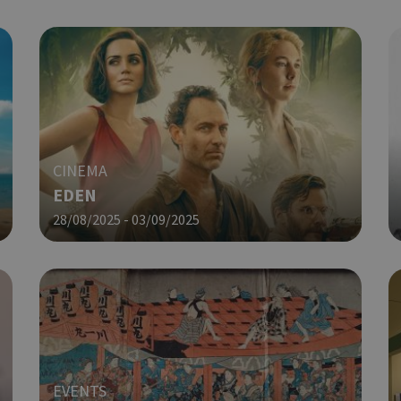
take over banner και τα push up κ
banners.
Χρησιμοποιείται για σκοπούς Cap
opup
cyprus.wiz-
10 χρόνια
guide.com
εμφανίζει μόνο μια φορά την ημέ
διάφορες διαφημιστικές ενέργειες
take over banner και τα push up κ
banners.
Χρησιμοποιείται για να προσδιορί
cyprusen.wiz-
1 εβδομάδα 3
guide.com
μέρες
επιλεγμένη γλώσσα του επισκέπτ
CINEMA
EDEN
Cookie που δημιουργείται από ε
συνεδρία
PHP.net
βασίζονται στη γλώσσα PHP. Πρόκ
cyprusen.wiz-
28/08/2025 - 03/09/2025
guide.com
αναγνωριστικό γενικού σκοπού 
χρησιμοποιείται για τη διατήρησ
περιόδου λειτουργίας χρήστη. Συ
ένας τυχαίος αριθμός που δημιουρ
τρόπος με τον οποίο μπορεί να εί
συγκεκριμένος για τον ιστότοπο,
παράδειγμα είναι η διατήρηση της
σύνδεσης για έναν χρήστη μεταξύ
Χρησιμοποιείται για σκοπούς Cap
cyprusen.wiz-
1 μέρα
guide.com
εμφανίζει μόνο μια φορά την ημέ
EVENTS