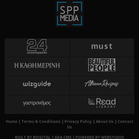
την
χρή
δια
ενέ
είν
ban
pus
dow
Χρη
ShowWizLogin
.cyprus.wiz-
1 μέρα
guide.com
για
Cap
να 
μόν
την
χρή
δια
ενέ
είν
ban
pus
dow
Home
|
Terms & Conditions
|
Privacy Policy
|
About Us
|
Contact
Us
Χρη
ShowWizLogin
cyprusen.wiz-
1 μέρα
guide.com
για
BUILT BY BDIGITAL
| ADA CMS |
POWERED BY WEBSTUDIO
Cap