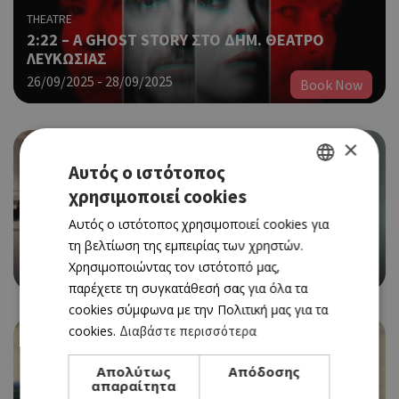
THEATRE
2:22 – A GHOST STORY ΣΤΟ ΔΗΜ. ΘΕΑΤΡΟ
ΛΕΥΚΩΣΙΑΣ
26/09/2025 - 28/09/2025
Book Now
×
Αυτός ο ιστότοπος
χρησιμοποιεί cookies
GREEK
EVENTS
Αυτός ο ιστότοπος χρησιμοποιεί cookies για
ECHOES OF HER: WOMEN IN GREEK MYTHS ΣΤΟ
ENGLISH
XENIARTSPACE GALLERY
τη βελτίωση της εμπειρίας των χρηστών.
Χρησιμοποιώντας τον ιστότοπό μας,
25/09/2025 - 20/12/2025
παρέχετε τη συγκατάθεσή σας για όλα τα
cookies σύμφωνα με την Πολιτική μας για τα
cookies.
Διαβάστε περισσότερα
Απολύτως
Απόδοσης
απαραίτητα