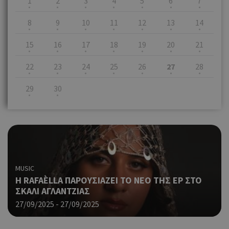
1
2
3
4
5
6
7
8
9
10
11
12
13
14
15
16
17
18
19
20
21
22
23
24
25
26
27
28
29
30
MUSIC
Η RAFAÈLLA ΠΑΡΟΥΣΙΑΖΕΙ ΤΟ ΝΕΟ ΤΗΣ EP ΣΤΟ
ΣΚΑΛΙ ΑΓΛΑΝΤΖΙΑΣ
27/09/2025 - 27/09/2025