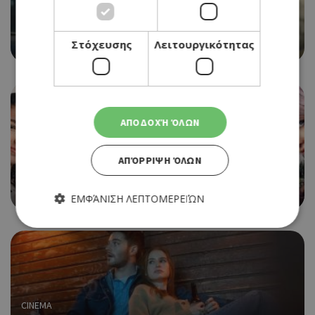
CINEMA
ONE BATTLE AFTER ANOTHER (NΕΑ ΤΑΙΝΙΑ)
Στόχευσης
Λειτουργικότητας
25/09/2025 - 01/10/2025
ΑΠΟΔΟΧΉ ΌΛΩΝ
CINEMA
ΑΠΌΡΡΙΨΗ ΌΛΩΝ
GABBY'S DOLLHOUSE: THE MOVIE (ΝΕΑ ΤΑΙΝΙΑ)
25/09/2025 - 01/10/2025
ΕΜΦΆΝΙΣΗ ΛΕΠΤΟΜΕΡΕΙΏΝ
Απολύτως απαραίτητα
Απόδοσης
Στόχευσης
Λειτουργικότητας
Τα απολύτως απαραίτητα cookies επιτρέπουν βασικές
CINEMA
λειτουργίες του ιστότοπου, όπως τη σύνδεση χρήστη και τη