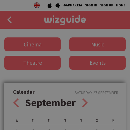
ΦΑΡΜΑΚΕΙΑ
SIGN IN
SIGN UP
HOME
EAT
Cinema
Music
DRINK
Theatre
Events
50 BEST
AGENDA
COLLECTIONS
Calendar
SATURDAY 27 SEPTEMBER
September
STORIES
NEWS
Δ
Τ
Τ
Π
Π
Σ
Κ