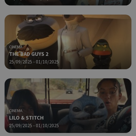
δημ
τρό
οπο
είν
συγ
για
ιστ
ένα
παρ
CINEMA
η δ
THE BAD GUYS 2
κατ
25/09/2025 - 01/10/2025
σύν
ένα
μετ
Χρη
takeOverCookie
cyprusen.wiz-
1 μέρα
guide.com
για
Cap
να 
μόν
CINEMA
την
χρή
LILO & STITCH
δια
25/09/2025 - 01/10/2025
ενέ
είν