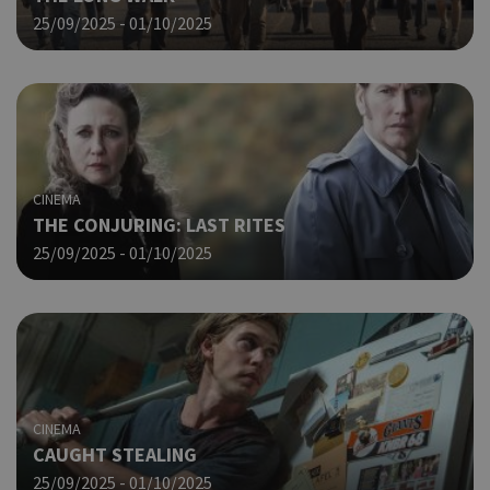
Χρη
LangCookie
cyprusen.wiz-
1 εβδομάδα 3
25/09/2025 - 01/10/2025
guide.com
μέρες
για
προ
επι
γλώ
επι
Coo
PHPSESSID
συνεδρία
PHP.net
δημ
cyprusen.wiz-
guide.com
από
CINEMA
που
THE CONJURING: LAST RITES
στη
Πρό
25/09/2025 - 01/10/2025
ανα
γεν
πο
χρη
για
μετ
περ
λει
χρή
CINEMA
είν
CAUGHT STEALING
τυχ
πο
25/09/2025 - 01/10/2025