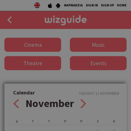
ΦΑΡΜΑΚΕΙΑ
SIGN IN
SIGN UP
HOME
EAT
Cinema
Music
DRINK
Theatre
Events
50 BEST
AGENDA
COLLECTIONS
Calendar
TUESDAY 11 NOVEMBER
November
STORIES
NEWS
Δ
Τ
Τ
Π
Π
Σ
Κ