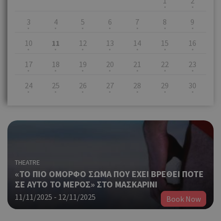
1
2
3
4
5
6
7
8
9
10
11
12
13
14
15
16
17
18
19
20
21
22
23
24
25
26
27
28
29
30
THEATRE
«ΤΟ ΠΙΟ ΟΜΟΡΦΟ ΣΩΜΑ ΠΟΥ ΕΧΕΙ ΒΡΕΘΕΙ ΠΟΤΕ
ΣΕ ΑΥΤΟ ΤΟ ΜΕΡΟΣ» ΣΤΟ ΜΑΣΚΑΡΙΝΙ
11/11/2025 - 12/11/2025
Book Now