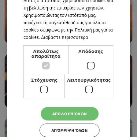
Αυτός ο ιστότοπος χρησιμοποιεί cookies για
ENGLISH
τη βελτίωση της εμπειρίας των χρηστών.
Χρησιμοποιώντας τον ιστότοπό μας,
CINEMA
παρέχετε τη συγκατάθεσή σας για όλα τα
ΤRAFITI - ACROSS THE DESERT
cookies σύμφωνα με την Πολιτική μας για τα
06/11/2025 - 12/11/2025
cookies.
Διαβάστε περισσότερα
Απολύτως
Απόδοσης
απαραίτητα
Στόχευσης
Λειτουργικότητας
CINEMA
TOM AND JERRY: FORBIDDEN COMPASS
06/11/2025 - 12/11/2025
ΑΠΟΔΟΧΉ ΌΛΩΝ
ΑΠΌΡΡΙΨΗ ΌΛΩΝ