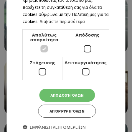
Χρησιμοποιώντας τον ιστότοπό μας,
παρέχετε τη συγκατάθεσή σας για όλα τα
cookies σύμφωνα με την Πολιτική μας για τα
cookies.
Διαβάστε περισσότερα
CINEMA
Απολύτως
Απόδοσης
CHAINSAW MAN: THE MOVIE - REZE ARC
απαραίτητα
30/10/2025 - 05/11/2025
Στόχευσης
Λειτουργικότητας
CINEMA
ΑΠΟΔΟΧΉ ΌΛΩΝ
SHELBY OAKS
30/10/2025 - 05/11/2025
ΑΠΌΡΡΙΨΗ ΌΛΩΝ
ΕΜΦΆΝΙΣΗ ΛΕΠΤΟΜΕΡΕΙΏΝ