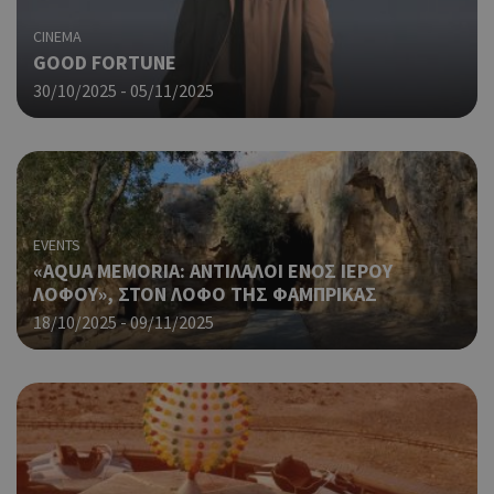
για
μετ
CINEMA
περ
GOOD FORTUNE
λει
30/10/2025 - 05/11/2025
χρή
είν
τυχ
πο
δημ
τρό
οπο
είν
EVENTS
συγ
«AQUA MEMORIA: ΑΝΤΙΛΑΛΟΙ ΕΝΟΣ ΙΕΡΟΥ
για
ΛΟΦΟΥ», ΣΤΟΝ ΛΟΦΟ ΤΗΣ ΦΑΜΠΡΙΚΑΣ
ιστ
ένα
18/10/2025 - 09/11/2025
παρ
η δ
κατ
σύν
ένα
μετ
Χρη
takeOverCookie
cyprusen.wiz-
1 μέρα
guide.com
για