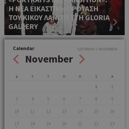
Η ΝΕΑ ΕΙΚΑΣΤΙΚΗ ΠΡΟΤΑΣΗ
ΤΟΥ ΚΙΚΟΥ ΛΑΝΙΤΗ ΣΤΗ GLORIA
GALLERY
Calendar
SATURDAY 1 NOVEMBER
November
Δ
Τ
Τ
Π
Π
Σ
Κ
1
2
3
4
5
6
7
8
9
10
11
12
13
14
15
16
17
18
19
20
21
22
23