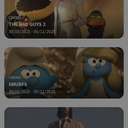
χρή
δια
ενέ
CINEMA
είν
THE BAD GUYS 2
ban
pus
30/10/2025 - 05/11/2025
dow
Χρη
LangCookie
cyprusen.wiz-
1 εβδομάδα 3
guide.com
μέρες
για
προ
επι
γλώ
επι
CINEMA
Coo
PHPSESSID
συνεδρία
PHP.net
SMURFS
δημ
cyprusen.wiz-
guide.com
από
30/10/2025 - 05/11/2025
που
στη
Πρό
ανα
γεν
πο
χρη