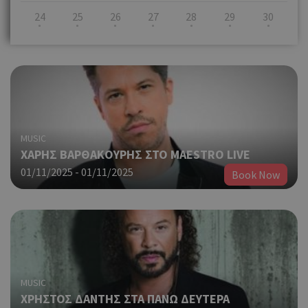
24
25
26
27
28
29
30
MUSIC
ΧΑΡΗΣ ΒΑΡΘΑΚΟΥΡΗΣ ΣΤΟ MAESTRO LIVE
01/11/2025 - 01/11/2025
Book Now
MUSIC
ΧΡΗΣΤΟΣ ΔΑΝΤΗΣ ΣΤΑ ΠΑΝΩ ΔΕΥΤΕΡΑ