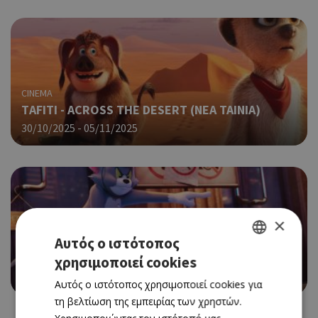
CINEMA
ΤAFITI - ACROSS THE DESERT (ΝΕΑ ΤΑΙΝΙΑ)
30/10/2025 - 05/11/2025
×
Αυτός ο ιστότοπος
CINEMA
TOM AND JERRY: FORBIDDEN COMPASS
χρησιμοποιεί cookies
GREEK
30/10/2025 - 05/11/2025
Αυτός ο ιστότοπος χρησιμοποιεί cookies για
ENGLISH
τη βελτίωση της εμπειρίας των χρηστών.