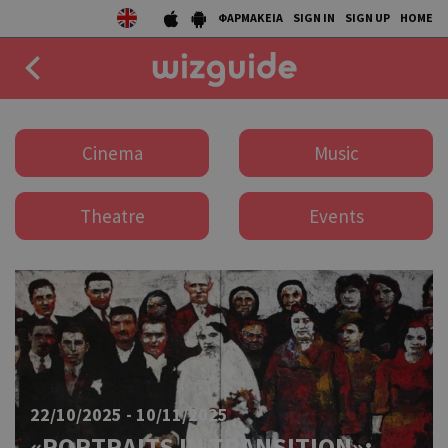
ΦΑΡΜΑΚΕΙΑ
SIGN IN
SIGN UP
HOME
EAT
Cinema
Music
DRINK
Theatre
Events
50 BEST
AGENDA
COLLECTIONS
STORIES
NEWS
22/10/2025 - 10/11/2025
«PORTRAITS IN TRANSITION»: