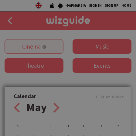
ΦΑΡΜΑΚΕΙΑ
SIGN IN
SIGN UP
HOME
EAT
Cinema
Music
DRINK
Theatre
Events
50 BEST
AGENDA
COLLECTIONS
Calendar
TUESDAY 30 MAY
May
STORIES
NEWS
Δ
Τ
Τ
Π
Π
Σ
Κ