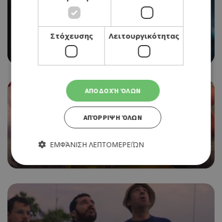
CINEMA
Στόχευσης
Λειτουργικότητας
EVIL DEAD RISE
25/05/2023 - 31/05/2023
ΑΠΟΔΟΧΉ ΌΛΩΝ
ΑΠΌΡΡΙΨΗ ΌΛΩΝ
CINEMA
LITTLE EGGS: AN AFRICAN
ΕΜΦΆΝΙΣΗ ΛΕΠΤΟΜΕΡΕΙΏΝ
25/05/2023 - 31/05/2023
Απολύτως απαραίτητα
Απόδοσης
Στόχευσης
Λειτουργικότητας
Τα απολύτως απαραίτητα cookies επιτρέπουν βασικές