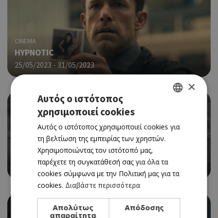
CINEMA
HYPNOTIC
25/05/2023 - 31/05/2023
×
Αυτός ο ιστότοπος
χρησιμοποιεί cookies
GREEK
Αυτός ο ιστότοπος χρησιμοποιεί cookies για
ENGLISH
τη βελτίωση της εμπειρίας των χρηστών.
CINEMA
Χρησιμοποιώντας τον ιστότοπό μας,
GUARDIANS OF THE GALAXY VOL. 3
παρέχετε τη συγκατάθεσή σας για όλα τα
25/05/2023 - 31/05/2023
cookies σύμφωνα με την Πολιτική μας για τα
cookies.
Διαβάστε περισσότερα
Απολύτως
Απόδοσης
απαραίτητα