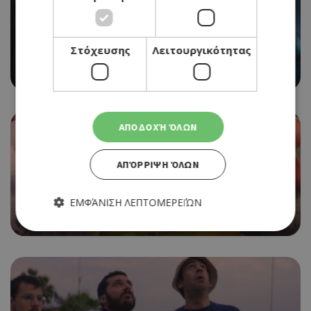
CINEMA
Στόχευσης
Λειτουργικότητας
EVIL DEAD RISE
25/05/2023 - 31/05/2023
ΑΠΟΔΟΧΉ ΌΛΩΝ
ΑΠΌΡΡΙΨΗ ΌΛΩΝ
CINEMA
LITTLE EGGS: AN AFRICAN
ΕΜΦΆΝΙΣΗ ΛΕΠΤΟΜΕΡΕΙΏΝ
25/05/2023 - 31/05/2023
Απολύτως απαραίτητα
Απόδοσης
Στόχευσης
Λειτουργικότητας
Τα απολύτως απαραίτητα cookies επιτρέπουν βασικές