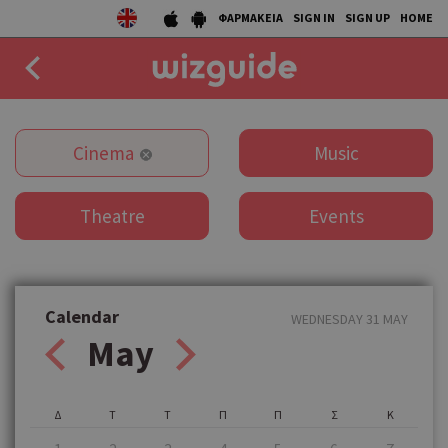
ΦΑΡΜΑΚΕΙΑ
SIGN IN
SIGN UP
HOME
EAT
Cinema
Music
DRINK
Theatre
Events
50 BEST
AGENDA
COLLECTIONS
Calendar
WEDNESDAY 31 MAY
May
STORIES
NEWS
Δ
Τ
Τ
Π
Π
Σ
Κ