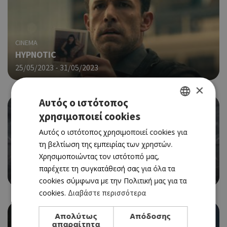
CINEMA
HYPNOTIC
25/05/2023 - 31/05/2023
×
Αυτός ο ιστότοπος
χρησιμοποιεί cookies
GREEK
Αυτός ο ιστότοπος χρησιμοποιεί cookies για
ENGLISH
τη βελτίωση της εμπειρίας των χρηστών.
CINEMA
Χρησιμοποιώντας τον ιστότοπό μας,
GUARDIANS OF THE GALAXY VOL. 3
παρέχετε τη συγκατάθεσή σας για όλα τα
25/05/2023 - 31/05/2023
cookies σύμφωνα με την Πολιτική μας για τα
cookies.
Διαβάστε περισσότερα
Απολύτως
Απόδοσης
απαραίτητα