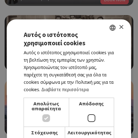
×
Αυτός ο ιστότοπος
EVENTS
χρησιμοποιεί cookies
GREEK
ΜΠΑΛΑ ΣΤΟ ΚΕΝΤΡΟ: ΠΟΔΟΣΦΑΙΡΟ – ΙΣΤΟΡΙΑ –
Αυτός ο ιστότοπος χρησιμοποιεί cookies για
ENGLISH
ΛΕΥΚΩΣΙΑ ΣΤΟ ΛΕΒΕΝΤΕΙΟ
τη βελτίωση της εμπειρίας των χρηστών.
17/12/2022 - 30/04/2023
Χρησιμοποιώντας τον ιστότοπό μας,
παρέχετε τη συγκατάθεσή σας για όλα τα
cookies σύμφωνα με την Πολιτική μας για τα
cookies.
Διαβάστε περισσότερα
Απολύτως
Απόδοσης
απαραίτητα
EVENTS
ΛΑΡΝΑΚΑ CHRISTMAS LAND
25/11/2022 - 08/01/2023
Στόχευσης
Λειτουργικότητας