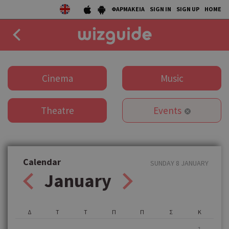
ΦΑΡΜΑΚΕΙΑ
SIGN IN
SIGN UP
HOME
EAT
Cinema
Music
DRINK
Theatre
Events
50 BEST
AGENDA
COLLECTIONS
Calendar
SUNDAY 8 JANUARY
January
STORIES
NEWS
Δ
Τ
Τ
Π
Π
Σ
Κ