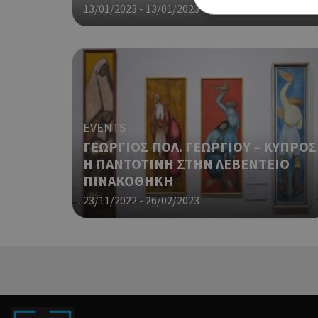
13/01/2023 - 13/01/2023
Τα απολύτως απαραίτητα
ιστότοπος δεν μπορεί ν
Ονοματεπώνυμο
EVENTS
G_ENABLED_IDPS
ΓΕΩΡΓΙΟΣ ΠΟΛ. ΓΕΩΡΓΙΟΥ – ΚΥΠΡΟΣ
Η ΠΑΝΤΟΤΙΝΗ ΣΤΗΝ ΛΕΒΕΝΤΕΙΟ
ΠΙΝΑΚΟΘΗΚΗ
PHPSESSID
23/11/2022 - 26/02/2023