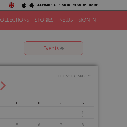
ΦΑΡΜΑΚΕΙΑ
SIGN IN
SIGN UP
HOME
OLLECTIONS
STORIES
NEWS
SIGN IN
Events
FRIDAY 13 JANUARY
Π
Π
Σ
Κ
1
5
6
7
8