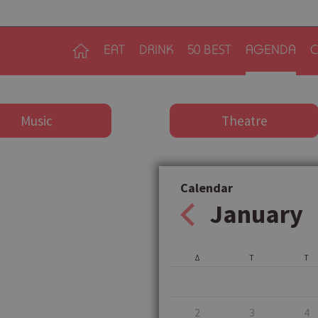
EAT
DRINK
50 BEST
AGENDA
C
Music
Theatre
Calendar
January
Δ
Τ
Τ
2
3
4