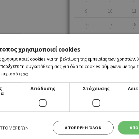
9
10
11
16
17
18
23
24
25
τοπος χρησιμοποιεί cookies
30
31
 χρησιμοποιεί cookies για τη βελτίωση της εμπειρίας των χρηστών.
 παρέχετε τη συγκατάθεσή σας για όλα τα cookies σύμφωνα με την Πο
 περισσότερα
ς
Απόδοσης
Στόχευσης
Λειτ
τα
EVENTS
ΒΡΑΔΙΑ ΕΠΙΤΡΑΠΕΖΙΩΝ ΠΑΙΧΝΙΔΙΩΝ
ΕΠΤΟΜΕΡΕΙΏΝ
ΑΠΌΡΡΙΨΗ ΌΛΩΝ
ΑΠΟ
ΣΤΟ KΑΦΕΝΕΙΟ ΛΕΩΦΟΡΕΙΟ