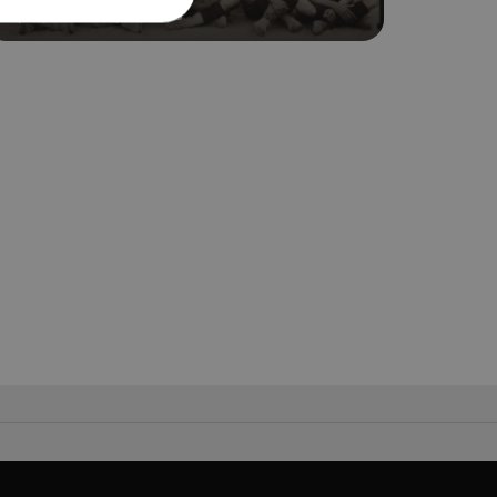
17/12/2022 - 30/04/2023
ση λογαριασμού. Ο
ο Google
φαρμογές που
ειται για ένα
που
η μεταβλητών
νήθως είναι
γείται, ο
ναι
 αλλά ένα καλό
 κατάστασης
 σελίδων.