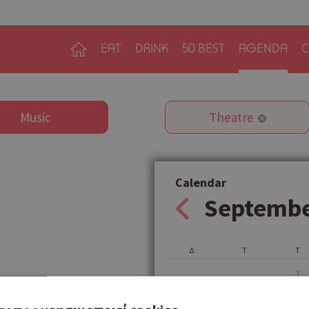
EAT
DRINK
50 BEST
AGENDA
C
Music
Theatre
Calendar
Septemb
Δ
Τ
Τ
1
6
7
8