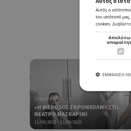
Αυτός ο ιστό
Αυτός ο ιστότοπος
τον ιστότοπό μας,
cookies.
Διαβάστε
Απολύτω
απαραίτη
ΕΜΦΆΝΙΣΗ Λ
THEATRE
«Η ΜΕΘΟΔΟΣ ΓΚΡΟΝΧΟΛΜ» ΣΤΟ
ΘΕΑΤΡΟ ΜΑΣΚΑΡΙΝΙ
Τα απολύτως απαραίτητα
ιστότοπος δεν μπορεί ν
11/09/2021 - 13/09/2021
Ονοματεπώνυμο