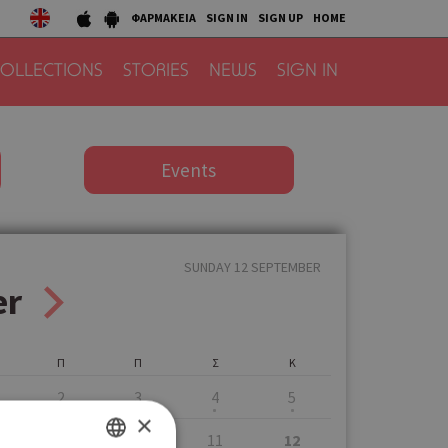
ΦΑΡΜΑΚΕΙΑ
SIGN IN
SIGN UP
HOME
OLLECTIONS
STORIES
NEWS
SIGN IN
Events
SUNDAY 12 SEPTEMBER
er
Π
Π
Σ
Κ
2
3
4
5
×
9
10
11
12