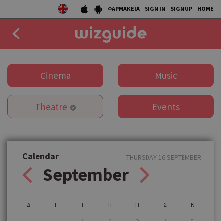
ΦΑΡΜΑΚΕΙΑ
SIGN IN
SIGN UP
HOME
EAT
Cinema
Music
DRINK
Theatre
Events
50 BEST
AGENDA
COLLECTIONS
Calendar
THURSDAY 16 SEPTEMBER
September
STORIES
NEWS
Δ
Τ
Τ
Π
Π
Σ
Κ