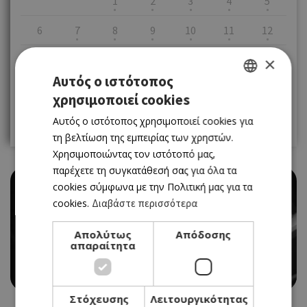
1
2
3
4
5
6
7
8
9
10
11
12
13
14
15
16
17
18
19
×
Αυτός ο ιστότοπος
20
21
22
23
24
25
26
χρησιμοποιεί cookies
GREEK
27
28
29
30
Αυτός ο ιστότοπος χρησιμοποιεί cookies για
ENGLISH
τη βελτίωση της εμπειρίας των χρηστών.
Χρησιμοποιώντας τον ιστότοπό μας,
παρέχετε τη συγκατάθεσή σας για όλα τα
cookies σύμφωνα με την Πολιτική μας για τα
cookies.
Διαβάστε περισσότερα
Απολύτως
Απόδοσης
THEATRE
απαραίτητα
«1958» ΣΤΟ ΔΗΜΟΤΙΚΟ ΘΕΑΤΡΟ ΛΑΤΣΙΩΝ
16/09/2021 - 16/09/2021
Book Now
Στόχευσης
Λειτουργικότητας