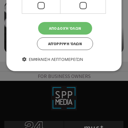
ΑΠΟΔΟΧΉ ΌΛΩΝ
THEATRE
«ΤΟ ΠΑΠΛΩΜΑ» ΣΤΟ ARTOS
ΑΠΌΡΡΙΨΗ ΌΛΩΝ
16/09/2021 - 16/09/2021
ΕΜΦΆΝΙΣΗ ΛΕΠΤΟΜΕΡΕΙΏΝ
50 Best Restaurants List
FOR BUSINESS OWNERS
Απολύτως απαραίτητα
Απόδοσης
Στόχευσης
Λειτουργικότητας
Τα απολύτως απαραίτητα cookies επιτρέπουν βασικές
λειτουργίες του ιστότοπου, όπως τη σύνδεση χρήστη και τη
διαχείριση λογαριασμού. Ο ιστότοπος δεν μπορεί να
χρησιμοποιηθεί σωστά χωρίς τα απολύτως απαραίτητα
cookies.