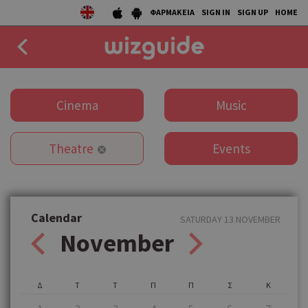
ΦΑΡΜΑΚΕΙΑ
SIGN IN
SIGN UP
HOME
EAT
Cinema
Music
DRINK
Theatre
Events
50 BEST
AGENDA
COLLECTIONS
Calendar
SATURDAY 13 NOVEMBER
November
STORIES
NEWS
Δ
Τ
Τ
Π
Π
Σ
Κ