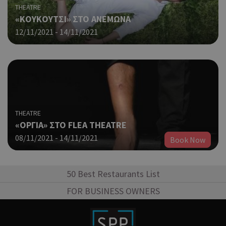
μόν
THEATRE
την
«ΚΟΥΚΟΥΤΣΙ» ΣΤΟ ΑΝΕΜΩΝΑ
χρή
12/11/2021 - 14/11/2021
δια
ενέ
είν
ban
pus
dow
Χρη
ShowNewVisitorPopup
cyprus.wiz-
10 χρόνια
guide.com
για
THEATRE
Cap
να 
«ΟΡΓΙΑ» ΣΤΟ FLEA THEATRE
μόν
08/11/2021 - 14/11/2021
Book Now
την
χρή
δια
ενέ
50 Best Restaurants List
είν
ban
FOR BUSINESS OWNERS
pus
dow
Χρη
LangCookie
cyprusen.wiz-
1 εβδομάδα 3