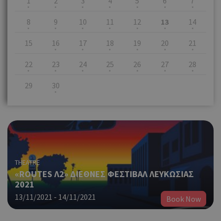
1
2
3
4
5
6
7
8
9
10
11
12
13
14
15
16
17
18
19
20
21
22
23
24
25
26
27
28
29
30
THEATRE
«ROUTES Λ2» ΔΙΕΘΝΕΣ ΦΕΣΤΙΒΑΛ ΛΕΥΚΩΣΙΑΣ
2021
13/11/2021 - 14/11/2021
Book Now