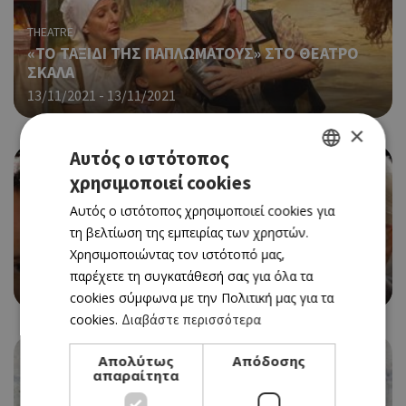
THEATRE
«ΤΟ ΤΑΞΙΔΙ ΤΗΣ ΠΑΠΛΩΜΑΤΟΥΣ» ΣΤO ΘΕΑΤΡΟ
ΣΚΑΛΑ
13/11/2021 - 13/11/2021
×
Αυτός ο ιστότοπος
χρησιμοποιεί cookies
GREEK
Αυτός ο ιστότοπος χρησιμοποιεί cookies για
ENGLISH
THEATRE
τη βελτίωση της εμπειρίας των χρηστών.
«Η ΜΕΘΟΔΟS ΤΟΥ ΔΡ. ΠΑΛΟΜΕΡΟ» ΣΤΟ ΘΕΑΤΡΟ
Χρησιμοποιώντας τον ιστότοπό μας,
ΔΕΝΤΡΟ
παρέχετε τη συγκατάθεσή σας για όλα τα
13/11/2021 - 13/11/2021
Book Now
cookies σύμφωνα με την Πολιτική μας για τα
cookies.
Διαβάστε περισσότερα
Απολύτως
Απόδοσης
απαραίτητα