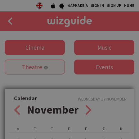
ΦΑΡΜΑΚΕΙΑ
SIGN IN
SIGN UP
HOME
EAT
Cinema
Music
DRINK
Theatre
Events
50 BEST
AGENDA
COLLECTIONS
Calendar
WEDNESDAY 17 NOVEMBER
November
STORIES
NEWS
Δ
Τ
Τ
Π
Π
Σ
Κ