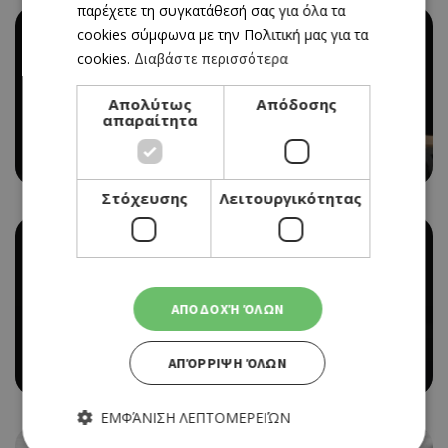
παρέχετε τη συγκατάθεσή σας για όλα τα
cookies σύμφωνα με την Πολιτική μας για τα
cookies.
Διαβάστε περισσότερα
Απολύτως
Απόδοσης
THEATRE
απαραίτητα
«ΤΕΡΑΣ» ΣΤΙΣ ΑΠΟΘΗΚΕΣ ΘΟΚ
17/11/2021 - 17/11/2021
Book Now
Στόχευσης
Λειτουργικότητας
ΑΠΟΔΟΧΉ ΌΛΩΝ
THEATRE
SNIFF ΣΤΟ VERSUS
ΑΠΌΡΡΙΨΗ ΌΛΩΝ
17/11/2021 - 17/11/2021
Book Now
ΕΜΦΆΝΙΣΗ ΛΕΠΤΟΜΕΡΕΙΏΝ