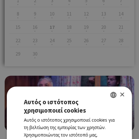
1
2
3
4
5
6
7
8
9
10
11
12
13
14
15
16
17
18
19
20
21
22
23
24
25
26
27
28
29
30
×
Αυτός ο ιστότοπος
THEATRE
χρησιμοποιεί cookies
GREEK
«ΝΤΑ» ΣΤO ΔΗΜ. ΘΕΑΤΡΟ ΛΑΡΝΑΚΑΣ
Αυτός ο ιστότοπος χρησιμοποιεί cookies για
ENGLISH
17/11/2021 - 17/11/2021
Book Now
τη βελτίωση της εμπειρίας των χρηστών.
Χρησιμοποιώντας τον ιστότοπό μας,