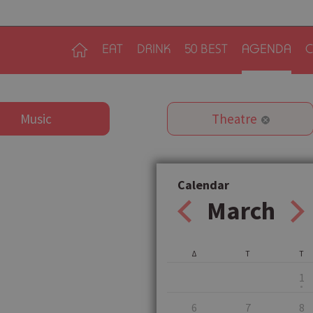
EAT
DRINK
50 BEST
AGENDA
C
Music
Theatre
Calendar
March
Δ
Τ
Τ
1
6
7
8