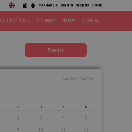
ΦΑΡΜΑΚΕΙΑ
SIGN IN
SIGN UP
HOME
OLLECTIONS
STORIES
NEWS
SIGN IN
Events
SUNDAY 12 MARCH
Π
Π
Σ
Κ
2
3
4
5
9
10
11
12