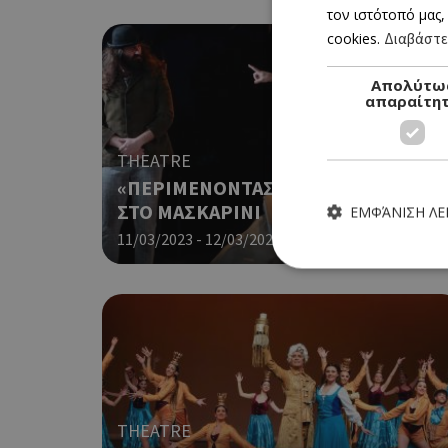
τον ιστότοπό μας,
cookies.
Διαβάστε
Απολύτω
απαραίτη
THEATRE
«ΠΕΡΙΜΕΝΟΝΤΑΣ ΤΟΝ ΓΚΟΝΤΟ»
ΣΤΟ ΜΑΣΚΑΡΙΝΙ
ΕΜΦΆΝΙΣΗ Λ
11/03/2023 - 12/03/2023
Book Now
Τα απολύτως απαραίτητα
ιστότοπος δεν μπορεί ν
Ονοματεπώνυμο
THEATRE
G_ENABLED_IDPS